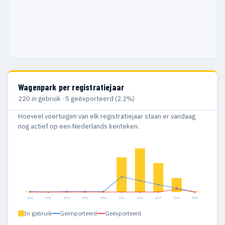
Wagenpark per registratiejaar
220 in gebruik · 5 geëxporteerd (2.2%)
Hoeveel voertuigen van elk registratiejaar staan er vandaag
nog actief op een Nederlands kenteken.
2002
2005
2007
2010
2011
2021
2022
2023
2024
2025
In gebruik
Geïmporteerd
Geëxporteerd