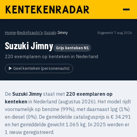
Home
›
Bedrijfsauto's
›
Suzuki
›
Jimny
Bijgewerkt 7 aug 2026
Suzuki Jimny
Grijs kenteken N1
220 exemplaren op kenteken in Nederland
▶ Geel kenteken (personenauto)
De
Suzuki Jimny
staat met
220 exemplaren op
kenteken
in Nederland (augustus 2026). Het model rijdt
voornamelijk op benzine (99%), met daarnaast lpg (1%)
en diesel (0%). De gemiddelde catalogusprijs is € 34.291
en het gemiddelde gewicht 1.065 kg. In 2025 werden er
1 nieuw geregistreerd.