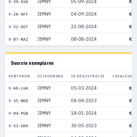
JIMNY
05-09-2024
€ 4
V-39-GSH
JIMNY
04-09-2024
€ 4
V-26-HFF
JIMNY
22-08-2024
€ 4
V-52-GGT
JIMNY
08-08-2024
€ 2
V-87-NXZ
Duurste exemplaren
KENTEKEN
UITVOERING
1E REGISTRATIE
CATALOGUS
JIMNY
05-03-2024
€ 6
V-60-LGH
JIMNY
04-04-2023
€ 5
V-35-NKD
JIMNY
18-01-2024
€ 5
V-04-PGB
JIMNY
30-05-2023
€ 4
V-53-GKH