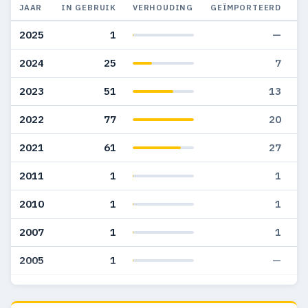
JAAR
IN GEBRUIK
VERHOUDING
GEÏMPORTEERD
G
2025
1
—
2024
25
7
2023
51
13
2022
77
20
2021
61
27
2011
1
1
2010
1
1
2007
1
1
2005
1
—
2002
1
1