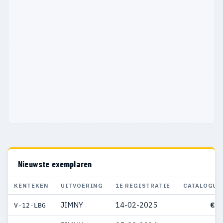
Nieuwste exemplaren
KENTEKEN
UITVOERING
1E REGISTRATIE
CATALOGUS
JIMNY
14-02-2025
€ 4
V-12-LBG