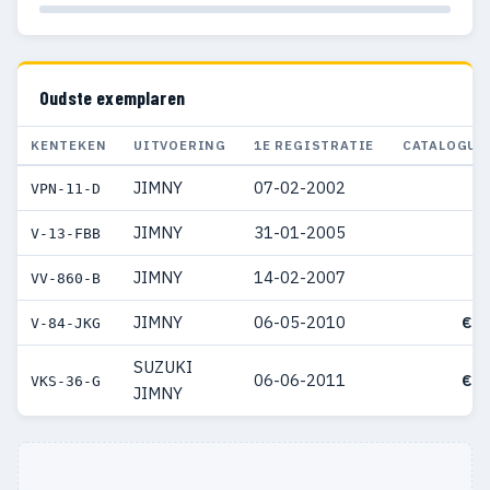
Oudste exemplaren
KENTEKEN
UITVOERING
1E REGISTRATIE
CATALOGUS
JIMNY
07-02-2002
VPN-11-D
JIMNY
31-01-2005
V-13-FBB
JIMNY
14-02-2007
VV-860-B
JIMNY
06-05-2010
€ 2
V-84-JKG
SUZUKI
06-06-2011
€ 1
VKS-36-G
JIMNY