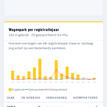
Wagenpark per registratiejaar
143 in gebruik · 29 geëxporteerd (16.9%)
Hoeveel voertuigen van elk registratiejaar staan er vandaag
nog actief op een Nederlands kenteken.
1999
2000
2001
2002
2003
2004
2005
2006
2007
2008
2009
2010
2011
2012
2013
2014
In gebruik
Geïmporteerd
Geëxporteerd
JAAR
IN GEBRUIK
VERHOUDING
GEÏMPORTEERD
G