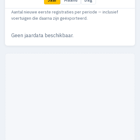
Jaar
Maand
Dag
2003
15
—
Aantal nieuwe eerste registraties per periode — inclusief
2002
10
1
voertuigen die daarna zijn geëxporteerd.
2001
4
—
Geen jaardata beschikbaar.
2000
5
—
1999
11
—