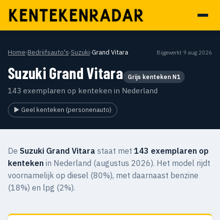
Home
›
Bedrijfsauto's
›
Suzuki
›
Grand Vitara
Bijgewerkt 9 aug 2026
Suzuki Grand Vitara
Grijs kenteken N1
143 exemplaren op kenteken in Nederland
▶ Geel kenteken (personenauto)
De
Suzuki Grand Vitara
staat met
143 exemplaren op
kenteken
in Nederland (augustus 2026). Het model rijdt
voornamelijk op diesel (80%), met daarnaast benzine
(18%) en lpg (2%).