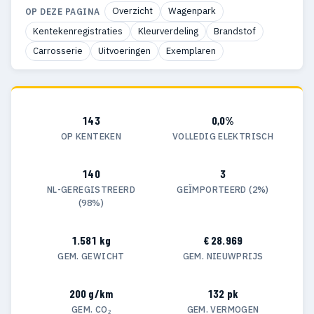
Overzicht
Wagenpark
OP DEZE PAGINA
Kentekenregistraties
Kleurverdeling
Brandstof
Carrosserie
Uitvoeringen
Exemplaren
143
0,0%
OP KENTEKEN
VOLLEDIG ELEKTRISCH
140
3
NL-GEREGISTREERD
GEÏMPORTEERD (2%)
(98%)
1.581 kg
€ 28.969
GEM. GEWICHT
GEM. NIEUWPRIJS
200 g/km
132 pk
GEM. CO₂
GEM. VERMOGEN