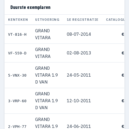
Duurste exemplaren
KENTEKEN
UITVOERING
1E REGISTRATIE
CATALOGUS
GRAND
08-07-2014
€ 4
VT-816-H
VITARA
GRAND
02-08-2013
€ 3
VF-559-D
VITARA
GRAND
VITARA 1.9
24-05-2011
€ 3
5-VNX-30
D VAN
GRAND
VITARA 1.9
12-10-2011
€ 3
3-VRP-60
D VAN
GRAND
VITARA 1.9
24-06-2011
€ 3
2-VPH-77