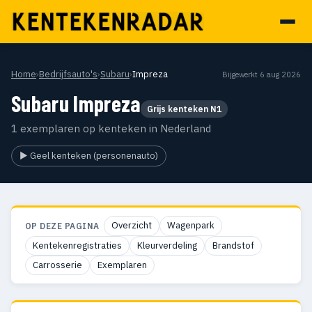
Home
›
Bedrijfsauto's
›
Subaru
›
Impreza
Bijgewerkt 6 aug 2026
Subaru Impreza
Grijs kenteken N1
1 exemplaren op kenteken in Nederland
▶ Geel kenteken (personenauto)
Overzicht
Wagenpark
OP DEZE PAGINA
Kentekenregistraties
Kleurverdeling
Brandstof
Carrosserie
Exemplaren