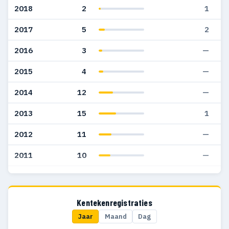
2018
2
1
2017
5
2
2016
3
—
2015
4
—
2014
12
—
2013
15
1
2012
11
—
2011
10
—
2008
1
—
2007
5
—
Kentekenregistraties
Jaar
Maand
Dag
2006
3
—