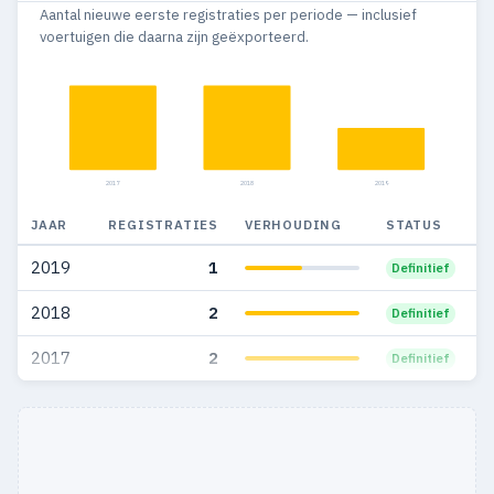
Aantal nieuwe eerste registraties per periode — inclusief
2005
9
—
voertuigen die daarna zijn geëxporteerd.
2004
26
—
2003
39
—
2002
35
—
2017
2018
2019
2001
22
—
JAAR
REGISTRATIES
VERHOUDING
STATUS
2000
13
—
2019
1
Definitief
1999
11
—
2018
2
Definitief
2017
2
Definitief