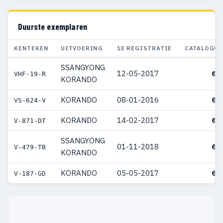
Duurste exemplaren
KENTEKEN
UITVOERING
1E REGISTRATIE
CATALOGUS
SSANGYONG
12-05-2017
€ 
VHF-19-R
KORANDO
KORANDO
08-01-2016
€ 
VS-624-V
KORANDO
14-02-2017
€ 
V-871-DT
SSANGYONG
01-11-2018
€ 
V-479-TB
KORANDO
KORANDO
05-05-2017
€ 
V-187-GD