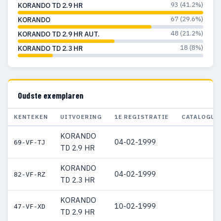
93 (41.2%)
KORANDO TD 2.9 HR
67 (29.6%)
KORANDO
48 (21.2%)
KORANDO TD 2.9 HR AUT.
18 (8%)
KORANDO TD 2.3 HR
Oudste exemplaren
KENTEKEN
UITVOERING
1E REGISTRATIE
CATALOGUS
KORANDO
04-02-1999
69-VF-TJ
TD 2.9 HR
KORANDO
04-02-1999
82-VF-RZ
TD 2.3 HR
KORANDO
10-02-1999
47-VF-XD
TD 2.9 HR