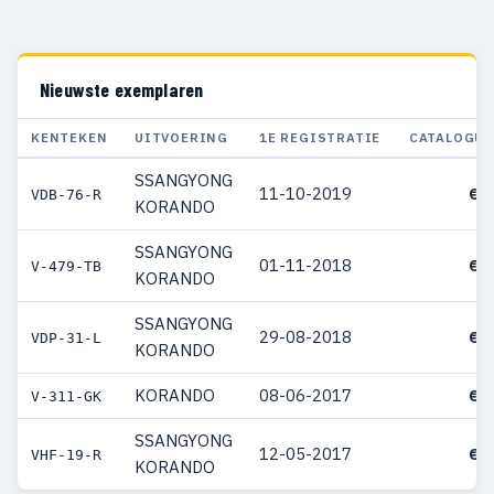
Nieuwste exemplaren
KENTEKEN
UITVOERING
1E REGISTRATIE
CATALOGUS
SSANGYONG
11-10-2019
€ 
VDB-76-R
KORANDO
SSANGYONG
01-11-2018
€ 
V-479-TB
KORANDO
SSANGYONG
29-08-2018
€ 
VDP-31-L
KORANDO
KORANDO
08-06-2017
€ 
V-311-GK
SSANGYONG
12-05-2017
€ 
VHF-19-R
KORANDO