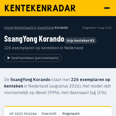
Home
›
Bedrijfsauto's
›
SsangYong
›
Korando
Bijgewerkt 9 aug 2026
SsangYong Korando
Grijs kenteken N1
226 exemplaren op kenteken in Nederland
▶ Geel kenteken (personenauto)
De
SsangYong Korando
staat met
226 exemplaren op
kenteken
in Nederland (augustus 2026). Het model rijdt
voornamelijk op diesel (99%), met daarnaast lpg (1%).
Overzicht
Wagenpark
OP DEZE PAGINA