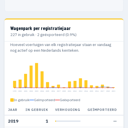
Wagenpark per registratiejaar
227 in gebruik · 2 geëxporteerd (0.9%)
Hoeveel voertuigen van elk registratiejaar staan er vandaag
nog actief op een Nederlands kenteken.
1999
2000
2001
2002
2003
2004
2005
2006
2007
2008
2011
2012
2013
2014
2015
2016
2017
2018
2019
In gebruik
Geïmporteerd
Geëxporteerd
JAAR
IN GEBRUIK
VERHOUDING
GEÏMPORTEERD
G
2019
1
—