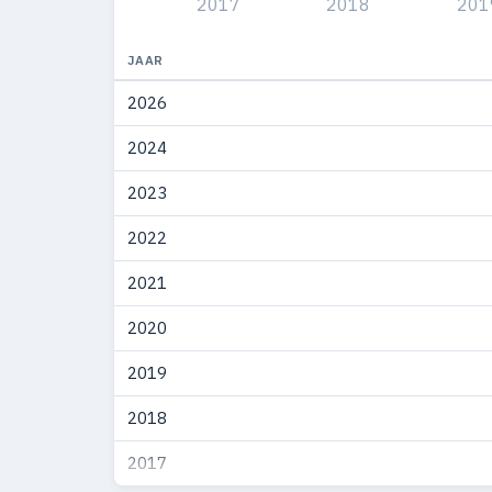
2017
2018
201
2006
1
2004
4
JAAR
2026
2003
8
2024
2002
2
2023
2001
9
2022
2000
20
2021
1999
20
2020
1998
6
2019
1997
6
2018
1996
1
2017