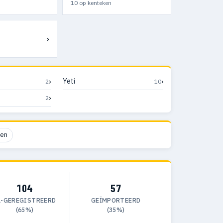
10 op kenteken
›
›
›
Yeti
2
10
›
2
ren
104
57
L-GEREGISTREERD
GEÏMPORTEERD
(65%)
(35%)