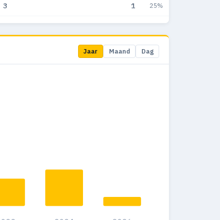
3
1
25%
1
1
50%
3
0
0%
Jaar
Maand
Dag
8
0
0%
2
0
0%
6
1
16.7%
7
1
11.1%
3
0
0%
5
0
0%
4
0
0%
3
0
0%