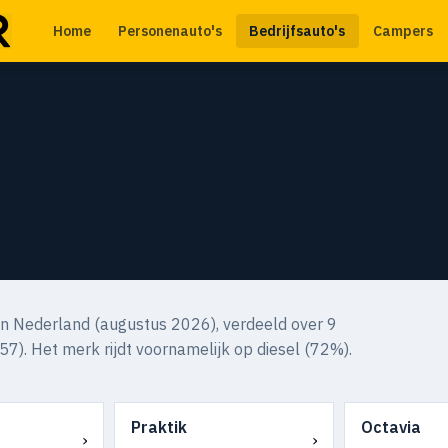
Home
Personenauto's
Bedrijfsauto's
Campers
n Nederland (augustus 2026), verdeeld over 9
57). Het merk rijdt voornamelijk op diesel (72%).
Praktik
Octavia
›
›