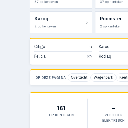
57 op kenteken
37 op kenteken
Karoq
Roomster
›
2 op kenteken
2 op kenteken
›
Citigo
Karoq
1
›
Felicia
Kodiaq
57
Overzicht
Wagenpark
Kent
OP DEZE PAGINA
161
—
OP KENTEKEN
VOLLEDIG
ELEKTRISCH