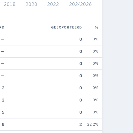
2018
2020
2022
2024
2026
RD
GEËXPORTEERD
%
—
0
0%
—
0
0%
—
0
0%
—
0
0%
2
0
0%
2
0
0%
5
0
0%
8
2
22.2%