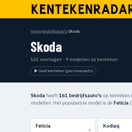
Home
›
Bedrijfsauto's
›
Skoda
Skoda
161 voertuigen · 9 modellen op kenteken
▶ Geel kenteken (personenauto)
Skoda
heeft
161 bedrijfsauto's
op kenteken i
modellen. Het populairste model is de
Felicia
(
Felicia
Kodiaq
›