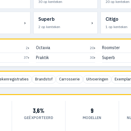
30 op kenteken
20 op kenteken
Superb
Citigo
›
›
2 op kenteken
1 op kenteken
›
›
Octavia
Roomster
2
20
›
›
Praktik
Superb
37
30
ekenregistraties
Brandstof
Carrosserie
Uitvoeringen
Exempla
3,6%
9
GEËXPORTEERD
MODELLEN
N