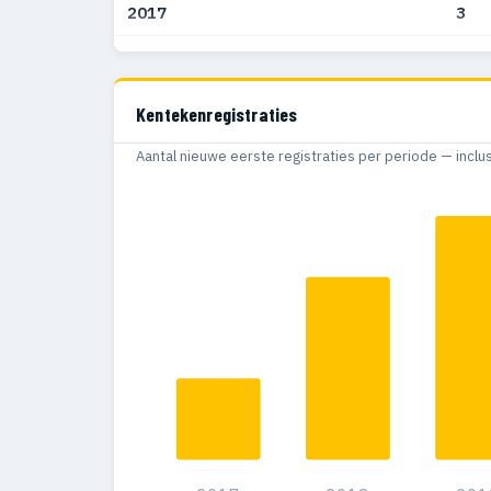
2017
3
2016
1
2015
3
Kentekenregistraties
2014
10
Aantal nieuwe eerste registraties per periode — inclu
2013
3
2012
5
2011
8
2010
3
2009
5
2008
4
2007
3