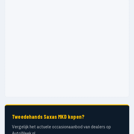
Tweedehands Saxas MKD kopen?
Vergelijk het actuele occasionaanbod van dealers op
AutoWeek.nl.