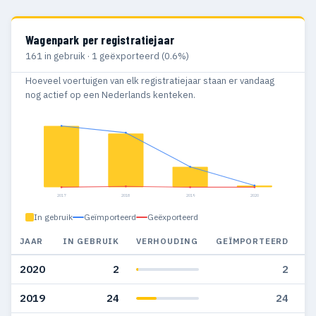
Wagenpark per registratiejaar
161 in gebruik · 1 geëxporteerd (0.6%)
Hoeveel voertuigen van elk registratiejaar staan er vandaag
nog actief op een Nederlands kenteken.
2017
2018
2019
2020
In gebruik
Geïmporteerd
Geëxporteerd
JAAR
IN GEBRUIK
VERHOUDING
GEÏMPORTEERD
G
2020
2
2
2019
24
24