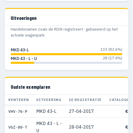
Uitvoeringen
Handelsnamen zoals de RDW registreert · gebaseerd op het
actuele wagenpark.
133 (82.6%)
MKD 43-L
28 (17.4%)
MKD 43 - L - U
Oudste exemplaren
KENTEKEN
UITVOERING
1E REGISTRATIE
CATALOGUS
MKD 43-L
27-04-2017
€ 3
VHV-76-P
MKD 43 - L -
28-04-2017
€ 4
VGZ-80-T
U