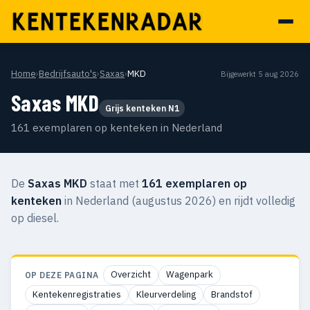
Home
›
Bedrijfsauto's
›
Saxas
›
MKD
Bijgewerkt 5 aug 2026
Saxas MKD
Grijs kenteken N1
161 exemplaren op kenteken in Nederland
De
Saxas MKD
staat met
161 exemplaren op
kenteken
in Nederland (augustus 2026) en rijdt volledig
op diesel.
Overzicht
Wagenpark
OP DEZE PAGINA
Kentekenregistraties
Kleurverdeling
Brandstof