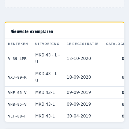
Nieuwste exemplaren
KENTEKEN
UITVOERING
1E REGISTRATIE
CATALOGUS
MKD 43 - L -
12-10-2020
€ 5
V-39-LPR
U
MKD 43 - L -
18-09-2020
€ 7
VXJ-99-R
U
MKD 43-L
09-09-2019
€ 4
VHF-05-V
MKD 43-L
09-09-2019
€ 4
VHB-95-V
MKD 43-L
30-04-2019
€ 4
VLF-88-F