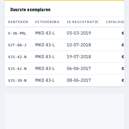
Duurste exemplaren
KENTEKEN
UITVOERING
1E REGISTRATIE
CATALOGUS
MKD 43-L
05-03-2019
€ 7
V-36-PRL
MKD 43-L
10-07-2018
€ 7
VJT-88-J
MKD 43-L
19-07-2018
€ 7
VJS-42-N
MKD 43-L
06-06-2017
€ 7
VJS-41-N
MKD 43-L
08-06-2017
€ 7
VJS-39-N