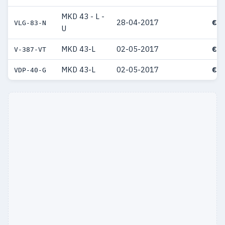
MKD 43 - L -
28-04-2017
€ 5
VLG-83-N
U
MKD 43-L
02-05-2017
€ 4
V-387-VT
MKD 43-L
02-05-2017
€ 3
VDP-40-G