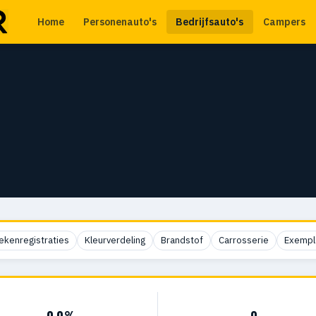
Home
Personenauto's
Bedrijfsauto's
Campers
ekenregistraties
Kleurverdeling
Brandstof
Carrosserie
Exempl
0,0%
0