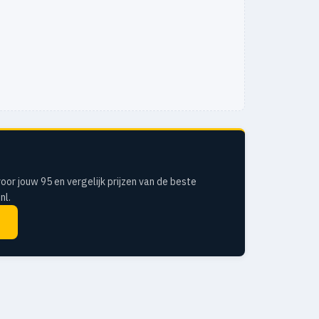
oor jouw 95 en vergelijk prijzen van de beste
nl.
↗