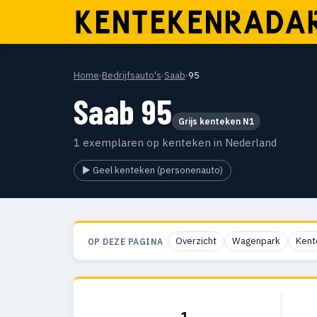
Home
›
Bedrijfsauto's
›
Saab
›
95
Saab 95
Grijs kenteken N1
1 exemplaren op kenteken in Nederland
▶ Geel kenteken (personenauto)
Overzicht
Wagenpark
Kent
OP DEZE PAGINA
1