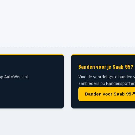
Banden voor je Saab 95?
op AutoWeek.nl.
Vind de voordeligste banden v
aanbieders op Bandenspotter.
Banden voor Saab 95