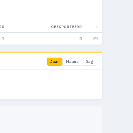
RD
GEËXPORTEERD
%
1
0
0%
Jaar
Maand
Dag