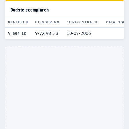
Oudste exemplaren
KENTEKEN
UITVOERING
1E REGISTRATIE
CATALOGUS
9-7X V8 5,3
10-07-2006
V-694-LD