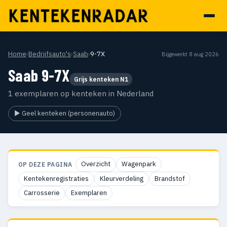
Home
›
Bedrijfsauto's
›
Saab
›
9-7X
Bijgewerkt 8 aug 2026
Saab 9-7X
Grijs kenteken N1
1 exemplaren op kenteken in Nederland
▶ Geel kenteken (personenauto)
Overzicht
Wagenpark
OP DEZE PAGINA
Kentekenregistraties
Kleurverdeling
Brandstof
Carrosserie
Exemplaren