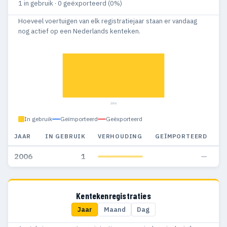
1 in gebruik · 0 geëxporteerd (0%)
Hoeveel voertuigen van elk registratiejaar staan er vandaag
nog actief op een Nederlands kenteken.
2006
In gebruik
Geïmporteerd
Geëxporteerd
JAAR
IN GEBRUIK
VERHOUDING
GEÏMPORTEERD
G
2006
1
—
Kentekenregistraties
Jaar
Maand
Dag