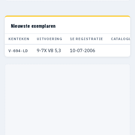
Nieuwste exemplaren
KENTEKEN
UITVOERING
1E REGISTRATIE
CATALOGUS
9-7X V8 5,3
10-07-2006
V-694-LD