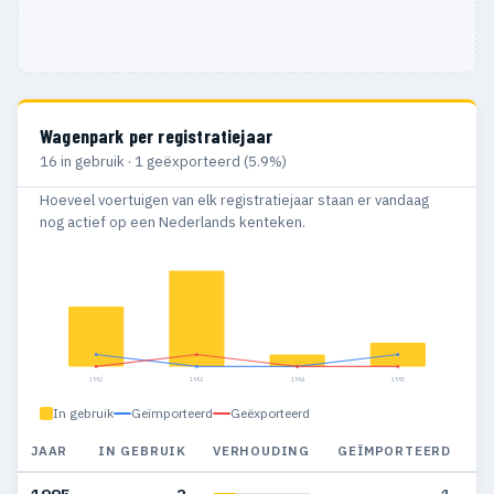
Wagenpark per registratiejaar
16 in gebruik · 1 geëxporteerd (5.9%)
Hoeveel voertuigen van elk registratiejaar staan er vandaag
nog actief op een Nederlands kenteken.
1992
1993
1994
1995
In gebruik
Geïmporteerd
Geëxporteerd
JAAR
IN GEBRUIK
VERHOUDING
GEÏMPORTEERD
G