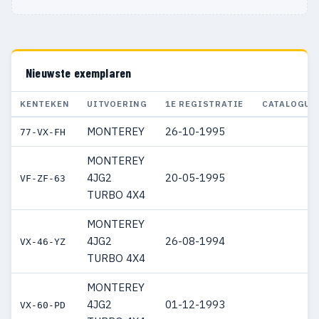
Nieuwste exemplaren
KENTEKEN
UITVOERING
1E REGISTRATIE
CATALOGUS
MONTEREY
26-10-1995
77-VX-FH
MONTEREY
4JG2
20-05-1995
VF-ZF-63
TURBO 4X4
MONTEREY
4JG2
26-08-1994
VX-46-YZ
TURBO 4X4
MONTEREY
4JG2
01-12-1993
VX-60-PD