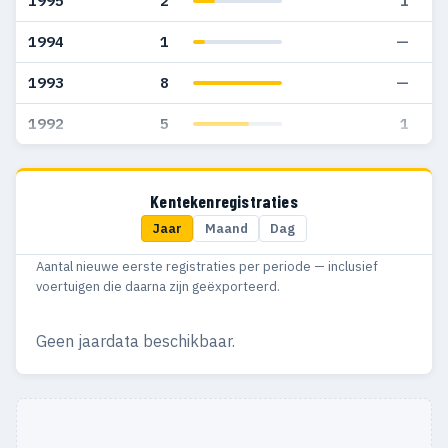
1995
2
1
1994
1
—
1993
8
—
1992
5
1
Kentekenregistraties
Jaar
Maand
Dag
Aantal nieuwe eerste registraties per periode — inclusief
voertuigen die daarna zijn geëxporteerd.
Geen jaardata beschikbaar.