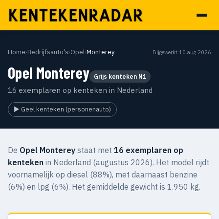
Home
›
Bedrijfsauto's
›
Opel
›
Monterey
Bijgewerkt 10 aug 2026
Opel Monterey
Grijs kenteken N1
16 exemplaren op kenteken in Nederland
▶ Geel kenteken (personenauto)
De
Opel Monterey
staat met
16 exemplaren op
kenteken
in Nederland (augustus 2026). Het model rijdt
voornamelijk op diesel (88%), met daarnaast benzine
(6%) en lpg (6%). Het gemiddelde gewicht is 1.950 kg.