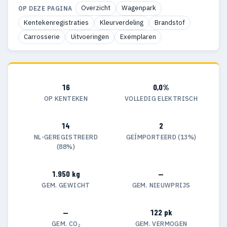
Overzicht
Wagenpark
OP DEZE PAGINA
Kentekenregistraties
Kleurverdeling
Brandstof
Carrosserie
Uitvoeringen
Exemplaren
16
0,0%
OP KENTEKEN
VOLLEDIG ELEKTRISCH
14
2
NL-GEREGISTREERD
GEÏMPORTEERD (13%)
(88%)
1.950 kg
—
GEM. GEWICHT
GEM. NIEUWPRIJS
—
122 pk
GEM. CO₂
GEM. VERMOGEN