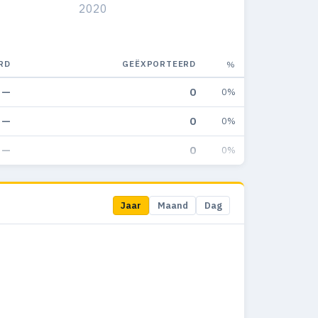
2020
RD
GEËXPORTEERD
%
—
0
0%
—
0
0%
—
0
0%
Jaar
Maand
Dag