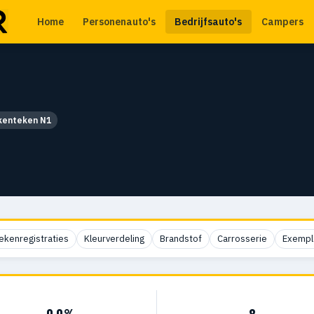
Home
Personenauto's
Bedrijfsauto's
Campers
 kenteken N1
ekenregistraties
Kleurverdeling
Brandstof
Carrosserie
Exempl
0,0%
8