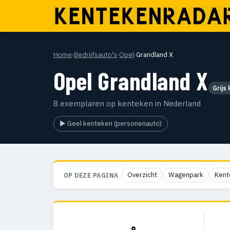
Home
›
Bedrijfsauto's
›
Opel
›
Grandland X
Opel Grandland X
Grijs
8 exemplaren op kenteken in Nederland
▶ Geel kenteken (personenauto)
Overzicht
Wagenpark
Kent
OP DEZE PAGINA
8