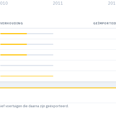
2010
2011
201
VERHOUDING
GEÏMPORTEE
sief voertuigen die daarna zijn geëxporteerd.