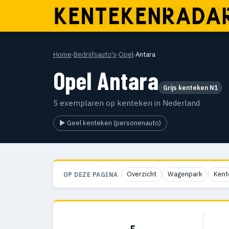
Home
›
Bedrijfsauto's
›
Opel
›
Antara
Opel Antara
Grijs kenteken N1
5 exemplaren op kenteken in Nederland
▶ Geel kenteken (personenauto)
Overzicht
Wagenpark
Kent
OP DEZE PAGINA
5