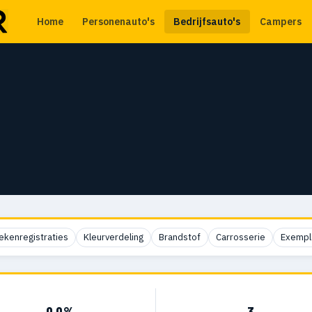
Home
Personenauto's
Bedrijfsauto's
Campers
ekenregistraties
Kleurverdeling
Brandstof
Carrosserie
Exempl
0,0%
3