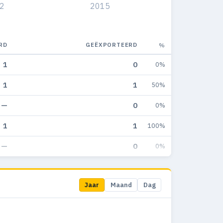
2
2015
RD
GEËXPORTEERD
%
1
0
0%
1
1
50%
—
0
0%
1
1
100%
—
0
0%
Jaar
Maand
Dag