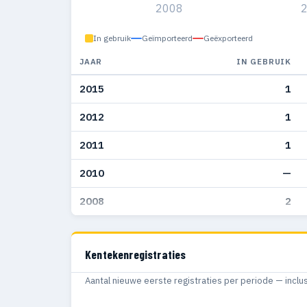
2008
In gebruik
Geïmporteerd
Geëxporteerd
JAAR
IN GEBRUIK
2015
1
2012
1
2011
1
2010
—
2008
2
Kentekenregistraties
Aantal nieuwe eerste registraties per periode — inclu