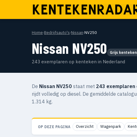
Home
›
Bedrijfsauto's
›
Nissan
›
NV250
Nissan NV250
Grijs kenteken
243 exemplaren op kenteken in Nederland
De
Nissan NV250
staat met
243 exemplaren 
rijdt volledig op diesel. De gemiddelde catalog
1.314 kg.
Overzicht
Wagenpark
Kent
OP DEZE PAGINA