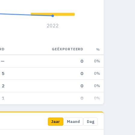
2022
RD
GEËXPORTEERD
%
—
0
0%
5
0
0%
2
0
0%
1
0
0%
Jaar
Maand
Dag