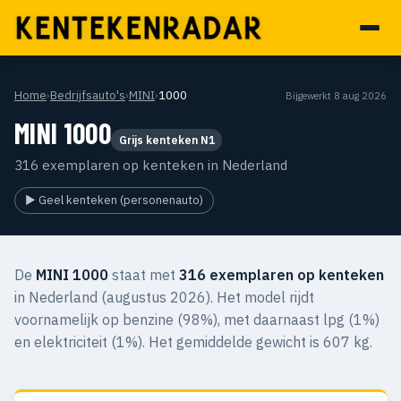
Home
›
Bedrijfsauto's
›
MINI
›
1000
Bijgewerkt 8 aug 2026
MINI 1000
Grijs kenteken N1
316 exemplaren op kenteken in Nederland
▶ Geel kenteken (personenauto)
De
MINI 1000
staat met
316 exemplaren op kenteken
in Nederland (augustus 2026). Het model rijdt
voornamelijk op benzine (98%), met daarnaast lpg (1%)
en elektriciteit (1%). Het gemiddelde gewicht is 607 kg.