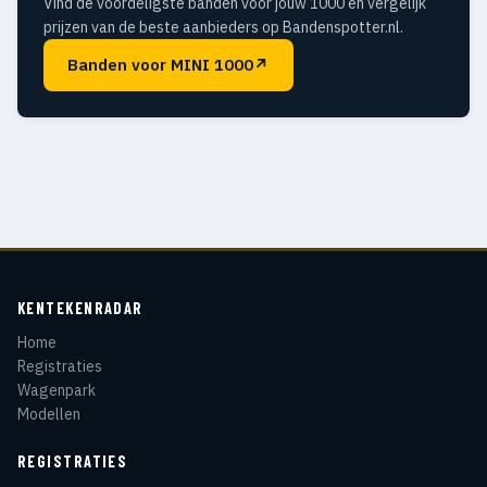
Vind de voordeligste banden voor jouw 1000 en vergelijk
prijzen van de beste aanbieders op Bandenspotter.nl.
Banden voor MINI 1000
↗
KENTEKENRADAR
Home
Registraties
Wagenpark
Modellen
REGISTRATIES