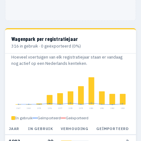
Wagenpark per registratiejaar
316 in gebruik · 0 geëxporteerd (0%)
Hoeveel voertuigen van elk registratiejaar staan er vandaag
nog actief op een Nederlands kenteken.
1967
1969
1975
1976
1977
1978
1979
1980
1981
1982
1983
In gebruik
Geïmporteerd
Geëxporteerd
JAAR
IN GEBRUIK
VERHOUDING
GEÏMPORTEERD
G