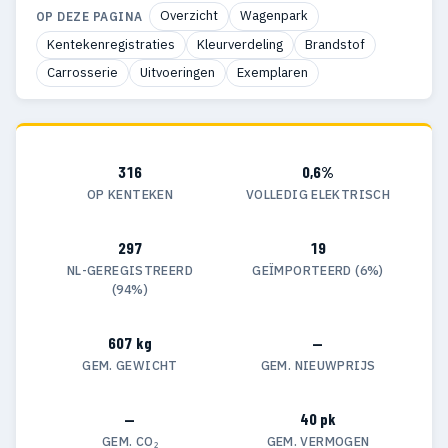
Overzicht
Wagenpark
OP DEZE PAGINA
Kentekenregistraties
Kleurverdeling
Brandstof
Carrosserie
Uitvoeringen
Exemplaren
316
0,6%
OP KENTEKEN
VOLLEDIG ELEKTRISCH
297
19
NL-GEREGISTREERD
GEÏMPORTEERD (6%)
(94%)
607 kg
—
GEM. GEWICHT
GEM. NIEUWPRIJS
—
40 pk
GEM. CO₂
GEM. VERMOGEN