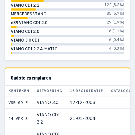
122 (8.2%)
VIANO CDI 2.2
85 (5.7%)
MERCEDES VIANO
29 (1.9%)
639 VIANO CDI 2.0
16 (1.1%)
VIANO CDI 2.0
6 (0.4%)
VIANO 3.0 CDI
4 (0.3%)
VIANO CDI 2.2 4-MATIC
Oudste exemplaren
KENTEKEN
UITVOERING
1E REGISTRATIE
CATALOGUS
VIANO 3.0
12-12-2003
VSR-09-F
VIANO CDI
21-01-2004
24-VPX-3
2.2
VIANO CDI