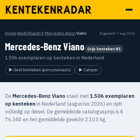
Home
›
Bedrijfsauto's
›
Mercedes-Benz
›
Viano
Bijgewerkt 7 aug 2026
Mercedes-Benz Viano
Grijs kenteken N1
1.506 exemplaren op kenteken in Nederland
▶ Geel kenteken (personenauto)
▶ Camper
De
Mercedes-Benz Viano
staat met
1.506 exemplaren
op kenteken
in Nederland (augustus 2026) en rijdt
volledig op diesel. De gemiddelde catalogusprijs is €
76.340 en het gemiddelde gewicht 2.103 kg.