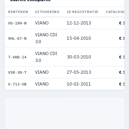
KENTEKEN
UITVOERING
1E REGISTRATIE
CATALOGUS
VIANO
12-12-2013
€ 14
VG-199-N
VIANO CDI
15-04-2010
€ 13
VHL-67-N
3.0
VIANO CDI
30-03-2010
€ 13
7-VHD-14
3.0
VIANO
27-05-2013
€ 13
VSR-30-T
VIANO
10-02-2011
€ 11
V-713-VB