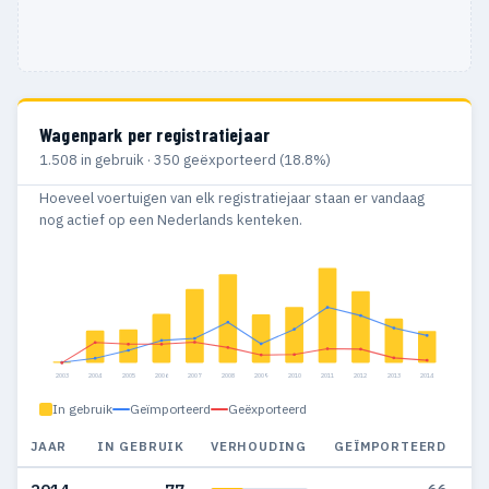
Wagenpark per registratiejaar
1.508 in gebruik · 350 geëxporteerd (18.8%)
Hoeveel voertuigen van elk registratiejaar staan er vandaag
nog actief op een Nederlands kenteken.
2003
2004
2005
2006
2007
2008
2009
2010
2011
2012
2013
2014
In gebruik
Geïmporteerd
Geëxporteerd
JAAR
IN GEBRUIK
VERHOUDING
GEÏMPORTEERD
G