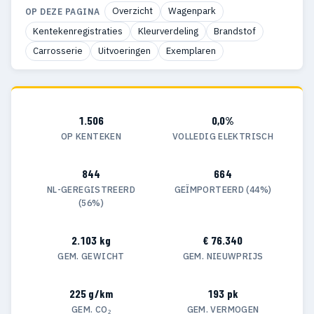
Overzicht
Wagenpark
OP DEZE PAGINA
Kentekenregistraties
Kleurverdeling
Brandstof
Carrosserie
Uitvoeringen
Exemplaren
1.506
0,0%
OP KENTEKEN
VOLLEDIG ELEKTRISCH
844
664
NL-GEREGISTREERD
GEÏMPORTEERD (44%)
(56%)
2.103 kg
€ 76.340
GEM. GEWICHT
GEM. NIEUWPRIJS
225 g/km
193 pk
GEM. CO₂
GEM. VERMOGEN