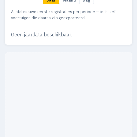
Jaar
Maand
Dag
2003
1
1
Aantal nieuwe eerste registraties per periode — inclusief
voertuigen die daarna zijn geëxporteerd.
Geen jaardata beschikbaar.