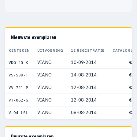
Nieuwste exemplaren
KENTEKEN
UITVOERING
1E REGISTRATIE
CATALOGUS
VIANO
10-09-2014
€ 8
VDG-45-K
VIANO
14-08-2014
€ 8
VS-539-T
VIANO
12-08-2014
€ 7
VV-721-P
VIANO
12-08-2014
€ 7
VT-062-G
VIANO
08-08-2014
€ 9
V-94-LSL
Duurste exemplaren