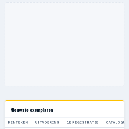
Nieuwste exemplaren
KENTEKEN
UITVOERING
1E REGISTRATIE
CATALOGUS