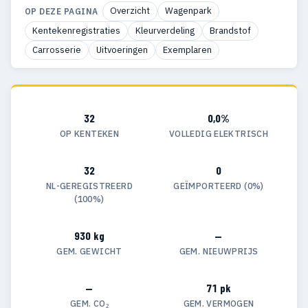
Overzicht
Wagenpark
OP DEZE PAGINA
Kentekenregistraties
Kleurverdeling
Brandstof
Carrosserie
Uitvoeringen
Exemplaren
32
0,0%
OP KENTEKEN
VOLLEDIG ELEKTRISCH
32
0
NL-GEREGISTREERD
GEÏMPORTEERD (0%)
(100%)
930 kg
—
GEM. GEWICHT
GEM. NIEUWPRIJS
—
71 pk
GEM. CO₂
GEM. VERMOGEN