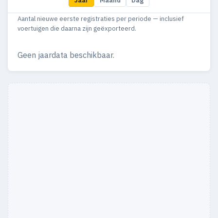
Jaar
Maand
Dag
1981
1
—
Aantal nieuwe eerste registraties per periode — inclusief
1980
1
—
voertuigen die daarna zijn geëxporteerd.
Geen jaardata beschikbaar.