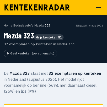
Home
›
Bedrijfsauto's
›
Mazda
›
323
Bijgewerkt 6 aug 2026
Mazda 323
Grijs kenteken N1
32 exemplaren op kenteken in Nederland
▶ Geel kenteken (personenauto)
De
Mazda 323
staat met
32 exemplaren op kenteken
in Nederland (augustus 2026). Het model rijdt
voornamelijk op benzine (66%), met daarnaast diesel
(25%) en lpg (9%).