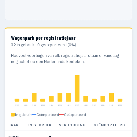
Wagenpark per registratiejaar
32 in gebruik · 0 geëxporteerd (0%)
Hoeveel voertuigen van elk registratiejaar staan er vandaag
nog actief op een Nederlands kenteken.
1980
1981
1982
1983
1984
1985
1986
1987
1988
1989
1991
1992
1993
In gebruik
Geïmporteerd
Geëxporteerd
JAAR
IN GEBRUIK
VERHOUDING
GEÏMPORTEERD
G