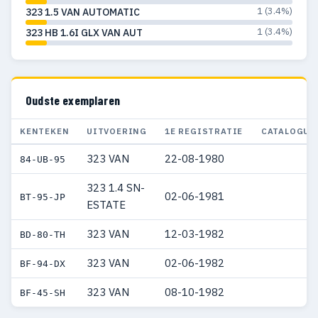
1 (3.4%)
323 1.5 VAN AUTOMATIC
1 (3.4%)
323 HB 1.6I GLX VAN AUT
Oudste exemplaren
KENTEKEN
UITVOERING
1E REGISTRATIE
CATALOGUS
323 VAN
22-08-1980
84-UB-95
323 1.4 SN-
02-06-1981
BT-95-JP
ESTATE
323 VAN
12-03-1982
BD-80-TH
323 VAN
02-06-1982
BF-94-DX
323 VAN
08-10-1982
BF-45-SH