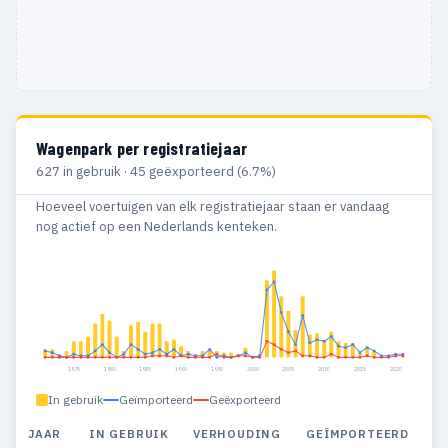
Wagenpark per registratiejaar
627 in gebruik · 45 geëxporteerd (6.7%)
Hoeveel voertuigen van elk registratiejaar staan er vandaag
nog actief op een Nederlands kenteken.
1975
1980
1985
1990
1995
2000
2005
2010
2015
2020
In gebruik
Geïmporteerd
Geëxporteerd
JAAR
IN GEBRUIK
VERHOUDING
GEÏMPORTEERD
G