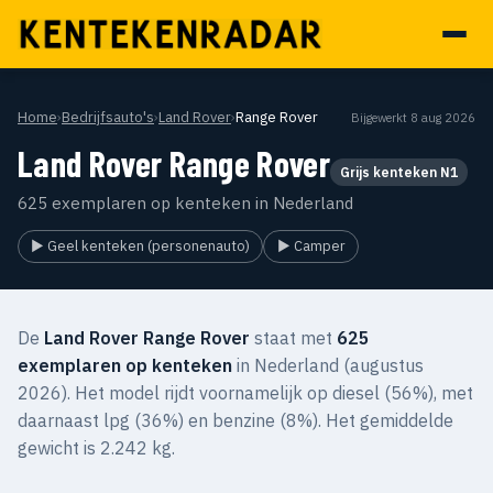
Home
›
Bedrijfsauto's
›
Land Rover
›
Range Rover
Bijgewerkt 8 aug 2026
Land Rover Range Rover
Grijs kenteken N1
625 exemplaren op kenteken in Nederland
▶ Geel kenteken (personenauto)
▶ Camper
De
Land Rover Range Rover
staat met
625
exemplaren op kenteken
in Nederland (augustus
2026). Het model rijdt voornamelijk op diesel (56%), met
daarnaast lpg (36%) en benzine (8%). Het gemiddelde
gewicht is 2.242 kg.