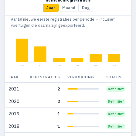
Jaar
Maand
Dag
2010
11
10
Aantal nieuwe eerste registraties per periode — inclusief
2009
15
11
voertuigen die daarna zijn geëxporteerd.
2008
14
9
2007
38
26
2006
17
8
2016
2017
2018
2019
2020
2021
2005
29
16
JAAR
REGISTRATIES
VERHOUDING
STATUS
2004
38
28
2021
2
Definitief
2003
54
47
2020
2
Definitief
2002
48
42
2019
1
Definitief
2001
2
1
2018
1
Definitief
2000
1
—