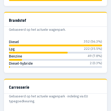
1977
13
1
1976
10
1
Brandstof
1975
10
2
Gebaseerd op het actuele wagenpark.
1974
4
—
352 (56.3%)
Diesel
222 (35.5%)
Lpg
1973
2
1
49 (7.8%)
Benzine
1972
5
3
2 (0.3%)
Diesel-hybride
1971
5
4
Carrosserie
Gebaseerd op het actuele wagenpark · indeling via EU
typegoedkeuring.