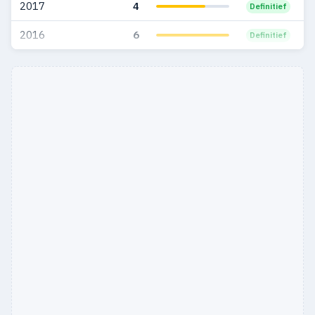
2017
4
Definitief
1999
6
3
2016
6
Definitief
1998
2
1
1997
3
—
1996
3
1
1995
4
—
1994
5
5
1993
4
1
1992
2
1
1991
4
2
1990
7
1
1989
11
5