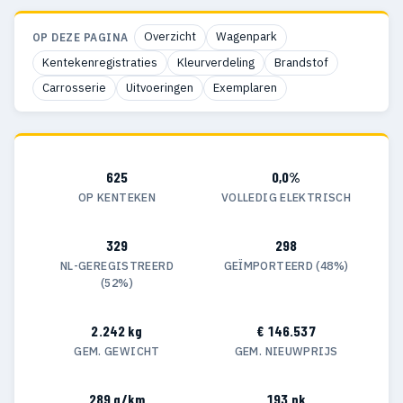
Overzicht
Wagenpark
OP DEZE PAGINA
Kentekenregistraties
Kleurverdeling
Brandstof
Carrosserie
Uitvoeringen
Exemplaren
625
0,0%
OP KENTEKEN
VOLLEDIG ELEKTRISCH
329
298
NL-GEREGISTREERD
GEÏMPORTEERD (48%)
(52%)
2.242 kg
€ 146.537
GEM. GEWICHT
GEM. NIEUWPRIJS
289 g/km
193 pk