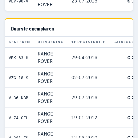
23-07-2018
€ 15
VLV-90-V
ROVER
Duurste exemplaren
KENTEKEN
UITVOERING
1E REGISTRATIE
CATALOGUS
RANGE
29-04-2013
€ 25
VBK-63-H
ROVER
RANGE
02-07-2013
€ 25
VZG-18-S
ROVER
RANGE
29-07-2013
€ 24
V-36-NBB
ROVER
RANGE
19-01-2012
€ 24
V-74-GFL
ROVER
RANGE
12-03-2010
€ 23
V-381-ZK