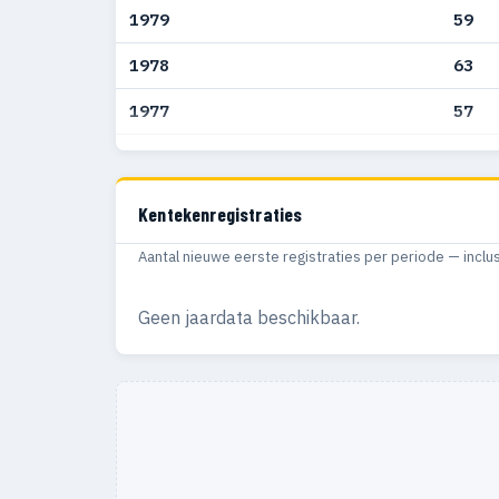
1979
59
1978
63
1977
57
1976
32
1975
28
Kentekenregistraties
1974
22
Aantal nieuwe eerste registraties per periode — inclu
1973
18
Geen jaardata beschikbaar.
1972
19
1971
29
1970
15
1969
12