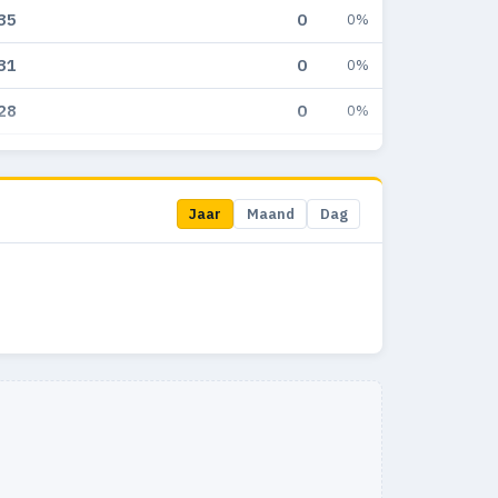
35
0
0%
31
0
0%
28
0
0%
8
0
0%
11
0
0%
Jaar
Maand
Dag
9
0
0%
6
0
0%
9
0
0%
13
0
0%
5
0
0%
8
0
0%