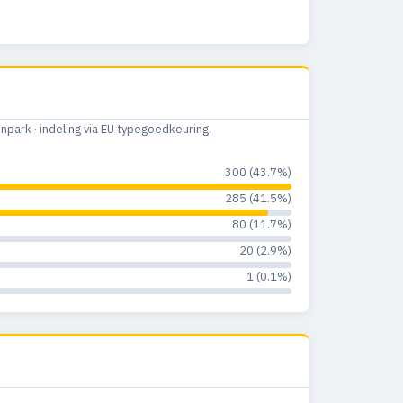
—
0
0%
ark · indeling via EU typegoedkeuring.
300 (43.7%)
285 (41.5%)
80 (11.7%)
20 (2.9%)
1 (0.1%)