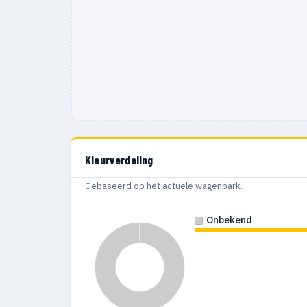
1968
15
1967
12
1966
10
1965
7
1964
7
1963
5
Kleurverdeling
1962
5
Gebaseerd op het actuele wagenpark.
1961
1
Onbekend
1960
9
1959
2
1958
1