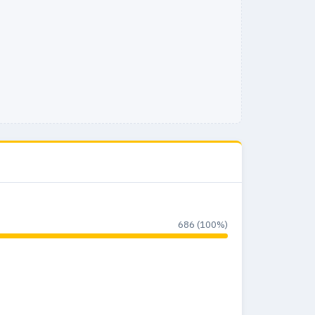
6
0
0%
9
0
0%
5
0
0%
4
0
0%
5
0
0%
2
0
0%
2
0
0%
—
0
0%
686 (100%)
2
0
0%
1
0
0%
1
0
0%