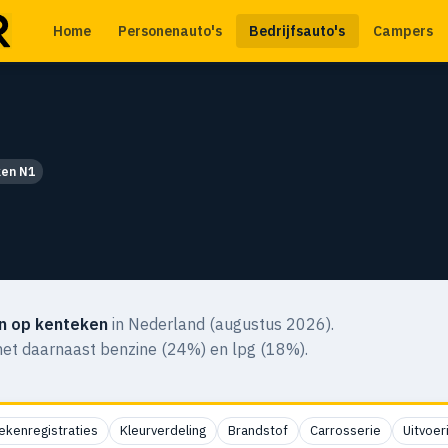
Home
Personenauto's
Bedrijfsauto's
Campers
ken N1
n op kenteken
in Nederland (augustus 2026).
 met daarnaast benzine (24%) en lpg (18%).
ekenregistraties
Kleurverdeling
Brandstof
Carrosserie
Uitvoer