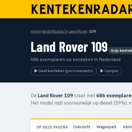
Home
›
Bedrijfsauto's
›
Land Rover
›
109
Land Rover 109
Grijs kente
686 exemplaren op kenteken in Nederland
▶ Geel kenteken (personenauto)
▶ Camper
De
Land Rover 109
staat met
686 exemplare
Het model rijdt voornamelijk op diesel (59%),
Overzicht
Wagenpark
Kent
OP DEZE PAGINA