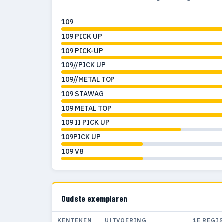
109
109 PICK UP
109 PICK-UP
109//PICK UP
109//METAL TOP
109 STAWAG
109 METAL TOP
109 II PICK UP
109PICK UP
109 V8
Oudste exemplaren
KENTEKEN
UITVOERING
1E REGI