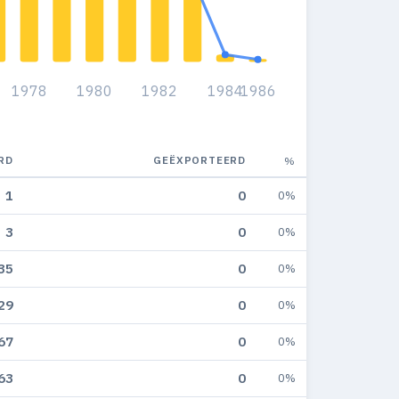
1978
1980
1982
1984
1986
RD
GEËXPORTEERD
%
1
0
0%
3
0
0%
35
0
0%
29
0
0%
67
0
0%
63
0
0%