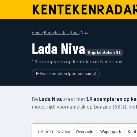
Home
›
Bedrijfsauto's
›
Lada
›
Niva
Lada Niva
Grijs kenteken N1
19 exemplaren op kenteken in Nederland
▶ Geel kenteken (personenauto)
De
Lada Niva
staat met
19 exemplaren op k
model rijdt voornamelijk op benzine (68%), me
Overzicht
Wagenpark
Kent
OP DEZE PAGINA