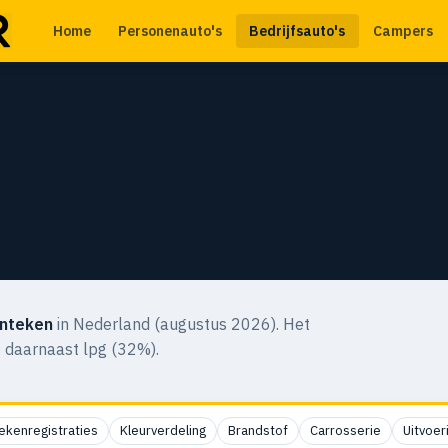
Home
Personenauto's
Bedrijfsauto's
Campers
enteken
in Nederland (augustus 2026). Het
t daarnaast lpg (32%).
ekenregistraties
Kleurverdeling
Brandstof
Carrosserie
Uitvoer