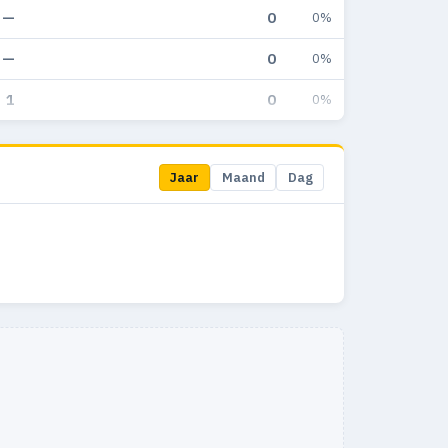
—
0
0%
—
0
0%
1
0
0%
Jaar
Maand
Dag