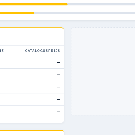
IE
CATALOGUSPRIJS
—
—
—
—
—