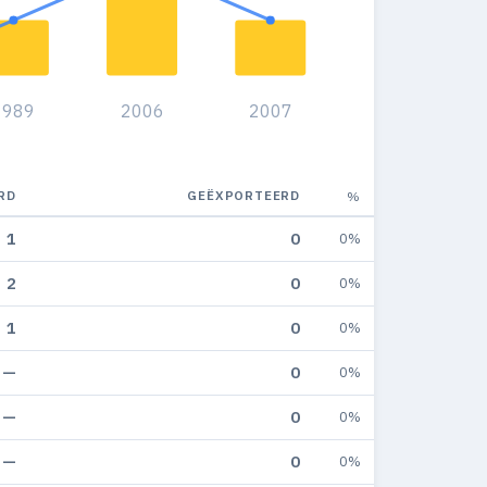
1989
2006
2007
RD
GEËXPORTEERD
%
1
0
0%
2
0
0%
1
0
0%
—
0
0%
—
0
0%
—
0
0%