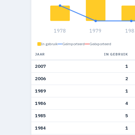
1978
1979
198
In gebruik
Geïmporteerd
Geëxporteerd
JAAR
IN GEBRUIK
2007
1
2006
2
1989
1
1986
4
1985
5
1984
1