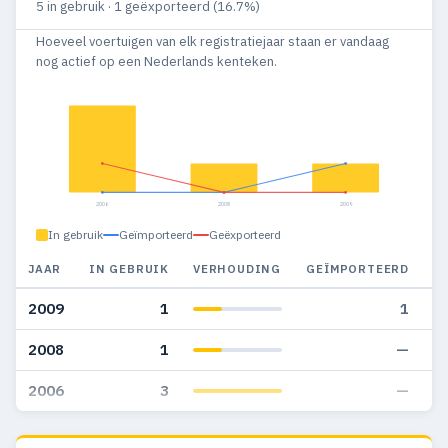
5 in gebruik · 1 geëxporteerd (16.7%)
Hoeveel voertuigen van elk registratiejaar staan er vandaag
nog actief op een Nederlands kenteken.
2006
2008
2009
In gebruik
Geïmporteerd
Geëxporteerd
JAAR
IN GEBRUIK
VERHOUDING
GEÏMPORTEERD
G
2009
1
1
2008
1
—
2006
3
—