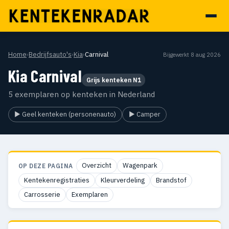
Home
›
Bedrijfsauto's
›
Kia
›
Carnival
Bijgewerkt 8 aug 2026
Kia Carnival
Grijs kenteken N1
5 exemplaren op kenteken in Nederland
▶ Geel kenteken (personenauto)
▶ Camper
Overzicht
Wagenpark
OP DEZE PAGINA
Kentekenregistraties
Kleurverdeling
Brandstof
Carrosserie
Exemplaren