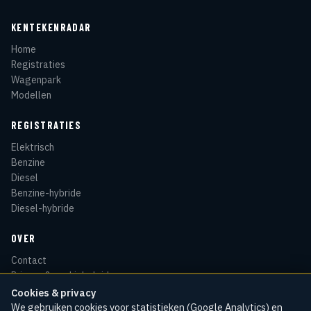
KENTEKENRADAR
Home
Registraties
Wagenpark
Modellen
REGISTRATIES
Elektrisch
Benzine
Diesel
Benzine-hybride
Diesel-hybride
OVER
Contact
Privacy & cookiebeleid
Disclaimer
Cookies & privacy
Sitemap
We gebruiken cookies voor statistieken (Google Analytics) en