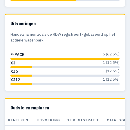
Uitvoeringen
Handelsnamen zoals de RDW registreert · gebaseerd op het
actuele wagenpark.
5 (62.5%)
F-PACE
1 (12.5%)
XJ
1 (12.5%)
XJ6
1 (12.5%)
XJ12
Oudste exemplaren
KENTEKEN
UITVOERING
1E REGISTRATIE
CATALOGUS