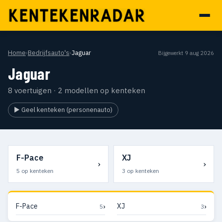
Home
›
Bedrijfsauto's
›
Jaguar
Bijgewerkt 9 aug 2026
Jaguar
8 voertuigen · 2 modellen op kenteken
▶ Geel kenteken (personenauto)
F-Pace
XJ
›
›
5 op kenteken
3 op kenteken
›
›
F-Pace
XJ
5
3