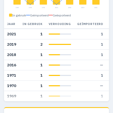
1969
1970
1971
2016
2018
2019
2021
In gebruik
Geïmporteerd
Geëxporteerd
JAAR
IN GEBRUIK
VERHOUDING
GEÏMPORTEERD
G
2021
1
1
2019
2
1
2018
1
1
2016
1
—
1971
1
1
1970
1
—
1969
1
1