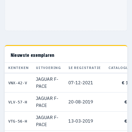
Nieuwste exemplaren
KENTEKEN
UITVOERING
1E REGISTRATIE
CATALOGUS
JAGUAR F-
07-12-2021
€ 11
VNX-42-V
PACE
JAGUAR F-
20-08-2019
€ 6
VLV-57-H
PACE
JAGUAR F-
13-03-2019
€ 7
VTG-56-H
PACE