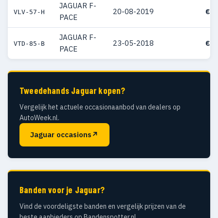
JAGUAR F-
20-08-2019
€ 6
VLV-57-H
PACE
JAGUAR F-
23-05-2018
€ 5
VTD-85-B
PACE
Tweedehands Jaguar kopen?
Vergelijk het actuele occasionaanbod van dealers op
AutoWeek.nl.
Jaguar occasions
↗
Banden voor je Jaguar?
Vind de voordeligste banden en vergelijk prijzen van de
beste aanbieders op Bandenspotter.nl.