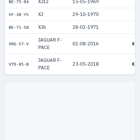
XJ12
15-05-1969
BE-75-04
XJ
29-10-1970
VF-38-YS
XJ6
28-02-1971
BE-71-58
JAGUAR F-
02-08-2016
€ 6
VRG-57-V
PACE
JAGUAR F-
23-05-2018
€ 5
VTD-85-B
PACE