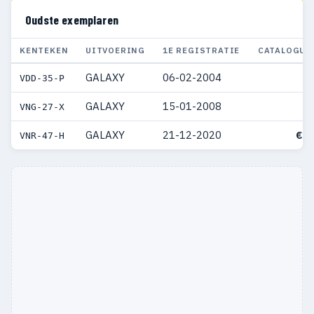
Oudste exemplaren
KENTEKEN
UITVOERING
1E REGISTRATIE
CATALOGUS
GALAXY
06-02-2004
VDD-35-P
GALAXY
15-01-2008
VNG-27-X
GALAXY
21-12-2020
€ 4
VNR-47-H