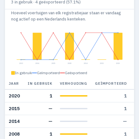
3 in gebruik · 4 geëxporteerd (57.1%)
Hoeveel voertuigen van elk registratiejaar staan er vandaag
nog actief op een Nederlands kenteken.
2003
2004
2005
2008
2014
2015
2020
In gebruik
Geïmporteerd
Geëxporteerd
JAAR
IN GEBRUIK
VERHOUDING
GEÏMPORTEERD
G
2020
1
1
2015
—
1
2014
—
—
2008
1
1