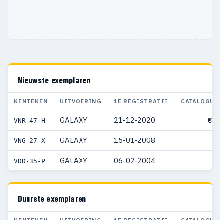
Nieuwste exemplaren
KENTEKEN
UITVOERING
1E REGISTRATIE
CATALOGUS
GALAXY
21-12-2020
€ 4
VNR-47-H
GALAXY
15-01-2008
VNG-27-X
GALAXY
06-02-2004
VDD-35-P
Duurste exemplaren
KENTEKEN
UITVOERING
1E REGISTRATIE
CATALOGUS