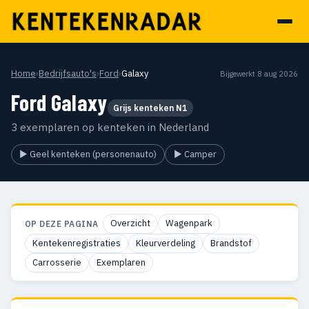
Home
›
Bedrijfsauto's
›
Ford
›
Galaxy
Bijgewerkt 8 aug 2026
Ford Galaxy
Grijs kenteken N1
3 exemplaren op kenteken in Nederland
▶ Geel kenteken (personenauto)
▶ Camper
Overzicht
Wagenpark
OP DEZE PAGINA
Kentekenregistraties
Kleurverdeling
Brandstof
Carrosserie
Exemplaren