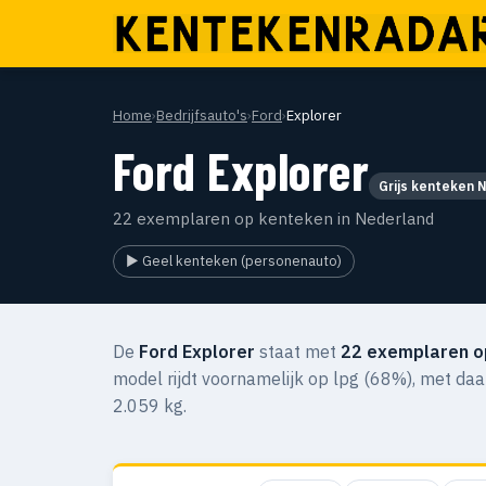
Home
›
Bedrijfsauto's
›
Ford
›
Explorer
Ford Explorer
Grijs kenteken 
22 exemplaren op kenteken in Nederland
▶ Geel kenteken (personenauto)
De
Ford Explorer
staat met
22 exemplaren o
model rijdt voornamelijk op lpg (68%), met da
2.059 kg.