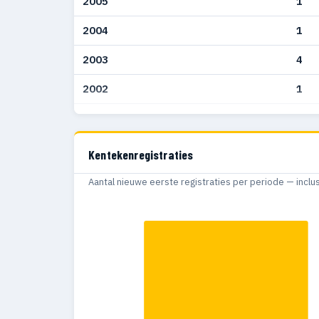
2005
1
2004
1
2003
4
2002
1
2001
1
1998
1
Kentekenregistraties
1995
1
Aantal nieuwe eerste registraties per periode — inclu
1994
1
1993
3
1992
1
1991
1