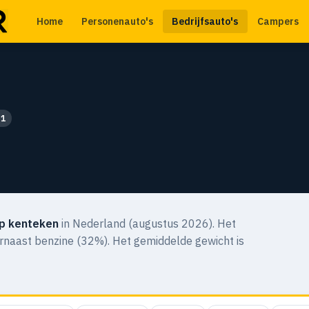
Home
Personenauto's
Bedrijfsauto's
Campers
N1
p kenteken
in Nederland (augustus 2026). Het
arnaast benzine (32%). Het gemiddelde gewicht is