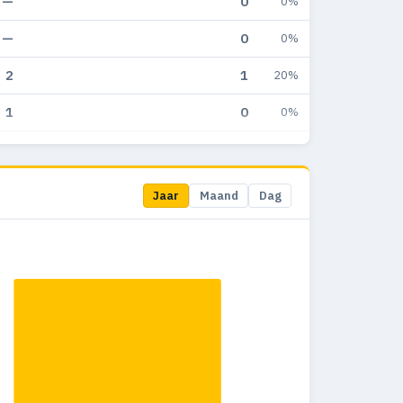
—
0
0%
—
0
0%
2
1
20%
1
0
0%
1
0
0%
1
0
0%
Jaar
Maand
Dag
1
0
0%
1
0
0%
1
0
0%
—
0
0%
1
0
0%