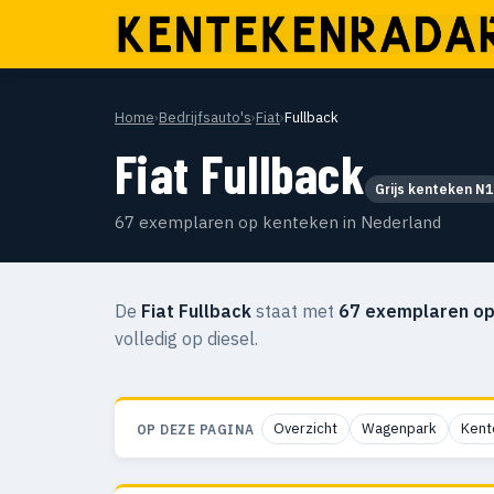
Home
›
Bedrijfsauto's
›
Fiat
›
Fullback
Fiat Fullback
Grijs kenteken N1
67 exemplaren op kenteken in Nederland
De
Fiat Fullback
staat met
67 exemplaren op
volledig op diesel.
Overzicht
Wagenpark
Kent
OP DEZE PAGINA