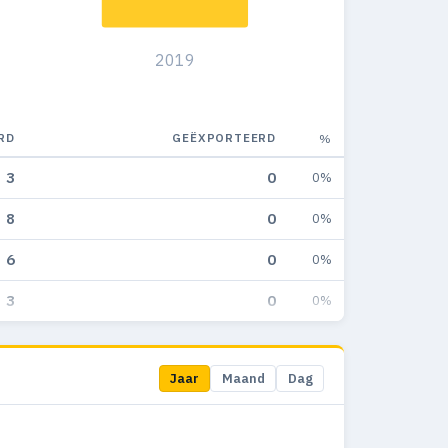
2019
RD
GEËXPORTEERD
%
3
0
0%
8
0
0%
6
0
0%
3
0
0%
Jaar
Maand
Dag