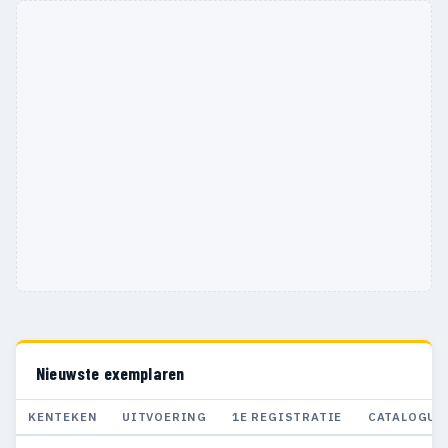
Nieuwste exemplaren
KENTEKEN
UITVOERING
1E REGISTRATIE
CATALOGUS