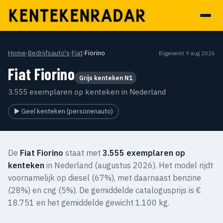
Home
›
Bedrijfsauto's
›
Fiat
›
Fiorino
Bijgewerkt 9 aug 2026
Fiat Fiorino
Grijs kenteken N1
3.555 exemplaren op kenteken in Nederland
▶ Geel kenteken (personenauto)
De
Fiat Fiorino
staat met
3.555 exemplaren op
kenteken
in Nederland (augustus 2026). Het model rijdt
voornamelijk op diesel (67%), met daarnaast benzine
(28%) en cng (5%). De gemiddelde catalogusprijs is €
18.751 en het gemiddelde gewicht 1.100 kg.