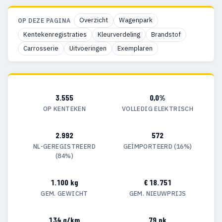
Overzicht
Wagenpark
OP DEZE PAGINA
Kentekenregistraties
Kleurverdeling
Brandstof
Carrosserie
Uitvoeringen
Exemplaren
3.555
0,0%
OP KENTEKEN
VOLLEDIG ELEKTRISCH
2.992
572
NL-GEREGISTREERD
GEÏMPORTEERD (16%)
(84%)
1.100 kg
€ 18.751
GEM. GEWICHT
GEM. NIEUWPRIJS
134 g/km
79 pk