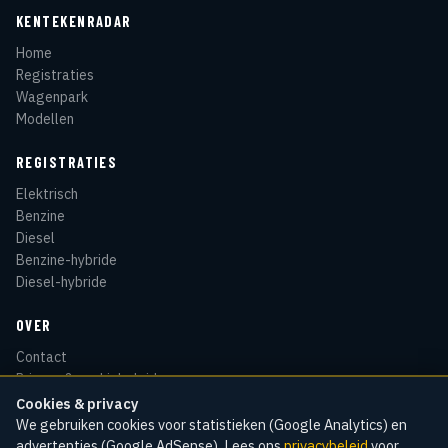
KENTEKENRADAR
Home
Registraties
Wagenpark
Modellen
REGISTRATIES
Elektrisch
Benzine
Diesel
Benzine-hybride
Diesel-hybride
OVER
Contact
Privacy & cookiebeleid
Disclaimer
Cookies & privacy
Sitemap
We gebruiken cookies voor statistieken (Google Analytics) en
advertenties (Google AdSense). Lees ons
privacybeleid
voor