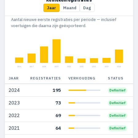
Jaar
Maand
Dag
2013
297
54
Aantal nieuwe eerste registraties per periode — inclusief
2012
280
44
voertuigen die daarna zijn geëxporteerd.
2011
338
39
2010
216
40
2009
276
69
2016
2017
2018
2019
2020
2021
2022
2023
2024
2008
339
91
JAAR
REGISTRATIES
VERHOUDING
STATUS
1998
1
1
2024
195
Definitief
1990
3
—
2023
73
Definitief
1989
1
—
2022
69
Definitief
1986
3
—
2021
64
Definitief
1984
3
—