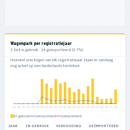
Wagenpark per registratiejaar
3.564 in gebruik · 24 geëxporteerd (0.7%)
Hoeveel voertuigen van elk registratiejaar staan er vandaag
nog actief op een Nederlands kenteken.
1983
1984
1986
1989
1990
1998
2008
2009
2010
2011
2012
2013
2014
2015
2016
2017
2018
2019
2020
2021
2022
2023
2024
In gebruik
Geïmporteerd
Geëxporteerd
JAAR
IN GEBRUIK
VERHOUDING
GEÏMPORTEERD
G