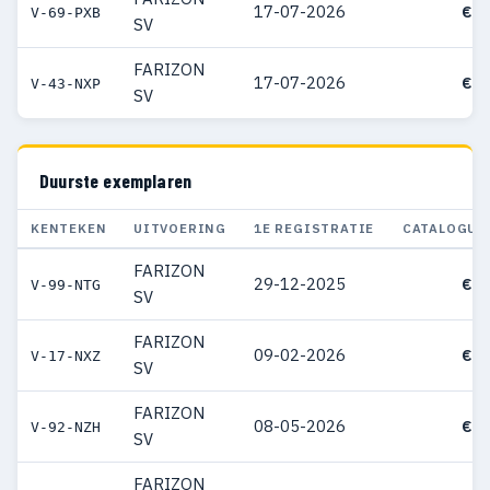
17-07-2026
€ 5
V-69-PXB
SV
FARIZON
17-07-2026
€ 5
V-43-NXP
SV
Duurste exemplaren
KENTEKEN
UITVOERING
1E REGISTRATIE
CATALOGUS
FARIZON
29-12-2025
€ 7
V-99-NTG
SV
FARIZON
09-02-2026
€ 7
V-17-NXZ
SV
FARIZON
08-05-2026
€ 6
V-92-NZH
SV
FARIZON