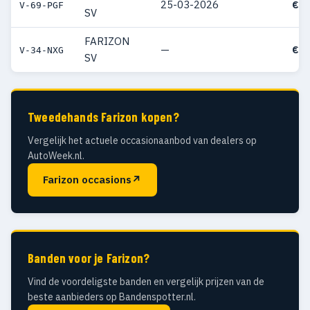
25-03-2026
€ 6
V-69-PGF
SV
FARIZON
—
€ 6
V-34-NXG
SV
Tweedehands Farizon kopen?
Vergelijk het actuele occasionaanbod van dealers op
AutoWeek.nl.
Farizon occasions
↗
Banden voor je Farizon?
Vind de voordeligste banden en vergelijk prijzen van de
beste aanbieders op Bandenspotter.nl.