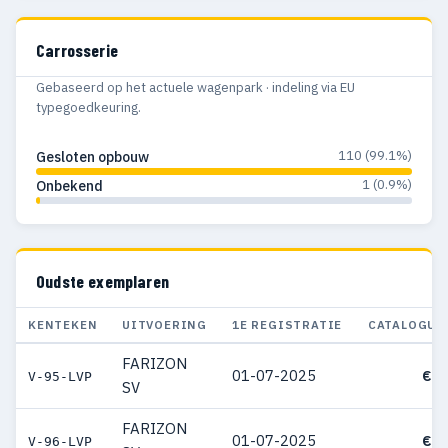
Carrosserie
Gebaseerd op het actuele wagenpark · indeling via EU
typegoedkeuring.
110 (99.1%)
Gesloten opbouw
1 (0.9%)
Onbekend
Oudste exemplaren
KENTEKEN
UITVOERING
1E REGISTRATIE
CATALOGUS
FARIZON
01-07-2025
€ 5
V-95-LVP
SV
FARIZON
01-07-2025
€ 5
V-96-LVP