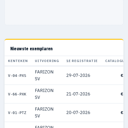
Nieuwste exemplaren
KENTEKEN
UITVOERING
1E REGISTRATIE
CATALOGUS
FARIZON
29-07-2026
€ 5
V-04-PXS
SV
FARIZON
21-07-2026
€ 5
V-66-PXK
SV
FARIZON
20-07-2026
€ 5
V-01-PTZ
SV
FARIZON