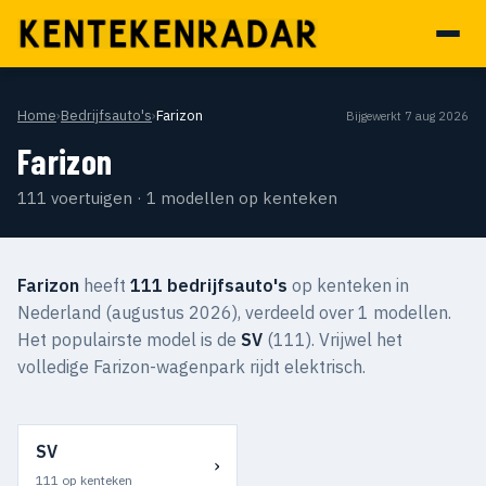
Home
›
Bedrijfsauto's
›
Farizon
Bijgewerkt 7 aug 2026
Farizon
111 voertuigen · 1 modellen op kenteken
Farizon
heeft
111 bedrijfsauto's
op kenteken in
Nederland (augustus 2026), verdeeld over 1 modellen.
Het populairste model is de
SV
(111). Vrijwel het
volledige Farizon-wagenpark rijdt elektrisch.
SV
›
111 op kenteken