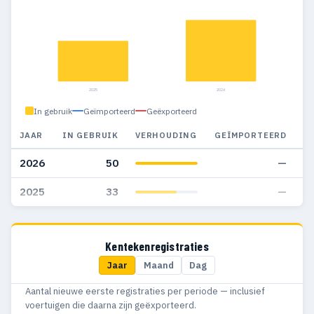
2025
2026
In gebruik
Geïmporteerd
Geëxporteerd
JAAR
IN GEBRUIK
VERHOUDING
GEÏMPORTEERD
G
2026
50
—
2025
33
—
Kentekenregistraties
Jaar
Maand
Dag
Aantal nieuwe eerste registraties per periode — inclusief
voertuigen die daarna zijn geëxporteerd.