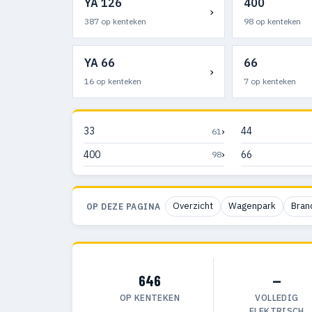
YA 126
400
›
387 op kenteken
98 op kenteken
YA 66
66
›
16 op kenteken
7 op kenteken
›
33
44
61
›
400
66
98
Overzicht
Wagenpark
Bran
OP DEZE PAGINA
646
—
OP KENTEKEN
VOLLEDIG
ELEKTRISCH