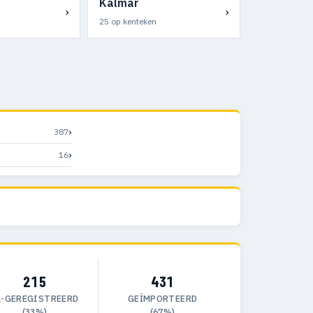
Kalmar
›
›
25 op kenteken
›
387
›
16
215
431
L-GEREGISTREERD
GEÏMPORTEERD
(33%)
(67%)