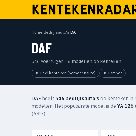
Home
›
Bedrijfsauto's
›
DAF
DAF
646 voertuigen · 8 modellen op kenteken
▶ Geel kenteken (personenauto)
▶ Camper
DAF
heeft
646 bedrijfsauto's
op kenteken in 
modellen. Het populairste model is de
YA 126
(
(63%).