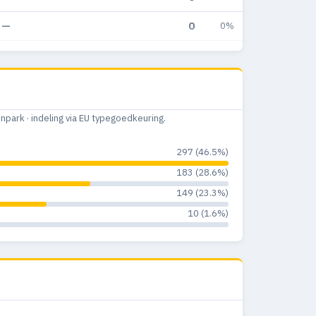
—
0
0%
1
0
0%
—
0
0%
7
0
0%
ark · indeling via EU typegoedkeuring.
11
0
0%
297 (46.5%)
4
0
0%
183 (28.6%)
149 (23.3%)
3
0
0%
10 (1.6%)
1
0
0%
5
0
0%
6
0
0%
4
0
0%