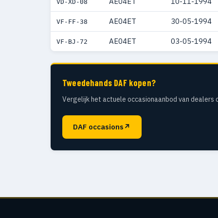
AE04ET
10-11-1994
VD-XD-08
AE04ET
30-05-1994
VF-FF-38
AE04ET
03-05-1994
VF-BJ-72
Tweedehands DAF kopen?
Vergelijk het actuele occasionaanbod van dealers 
DAF occasions
↗