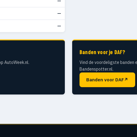
—
—
—
Banden voor je DAF?
op AutoWeek.nl.
Vind de voordeligste banden e
Bandenspotter.nl.
Banden voor DAF
↗