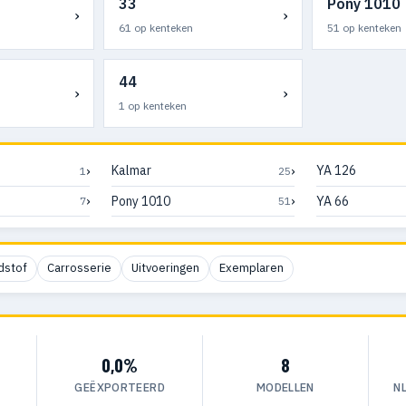
33
Pony 1010
›
›
61 op kenteken
51 op kenteken
44
›
›
1 op kenteken
›
›
Kalmar
YA 126
1
25
›
›
Pony 1010
YA 66
7
51
dstof
Carrosserie
Uitvoeringen
Exemplaren
0,0%
8
GEËXPORTEERD
MODELLEN
N