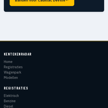
Banden voor Cadillac DeVille
↗
KENTEKENRADAR
Home
Registraties
Wagenpark
Modellen
REGISTRATIES
Elektrisch
Benzine
Diesel