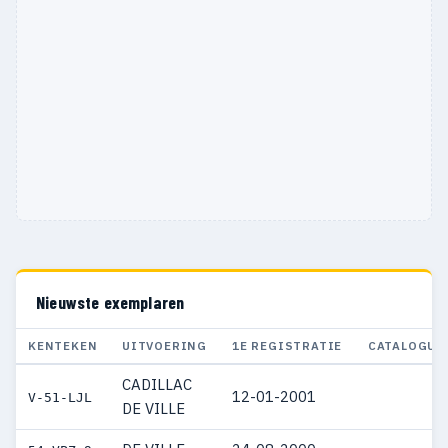
Nieuwste exemplaren
KENTEKEN
UITVOERING
1E REGISTRATIE
CATALOGUS
CADILLAC
12-01-2001
V-51-LJL
DE VILLE