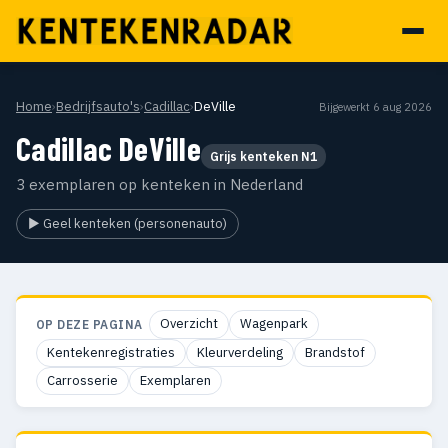
Home
›
Bedrijfsauto's
›
Cadillac
›
DeVille
Bijgewerkt 6 aug 2026
Cadillac DeVille
Grijs kenteken N1
3 exemplaren op kenteken in Nederland
▶ Geel kenteken (personenauto)
Overzicht
Wagenpark
OP DEZE PAGINA
Kentekenregistraties
Kleurverdeling
Brandstof
Carrosserie
Exemplaren