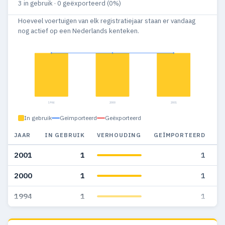
3 in gebruik · 0 geëxporteerd (0%)
Hoeveel voertuigen van elk registratiejaar staan er vandaag
nog actief op een Nederlands kenteken.
1994
2000
2001
In gebruik
Geïmporteerd
Geëxporteerd
JAAR
IN GEBRUIK
VERHOUDING
GEÏMPORTEERD
G
2001
1
1
2000
1
1
1994
1
1