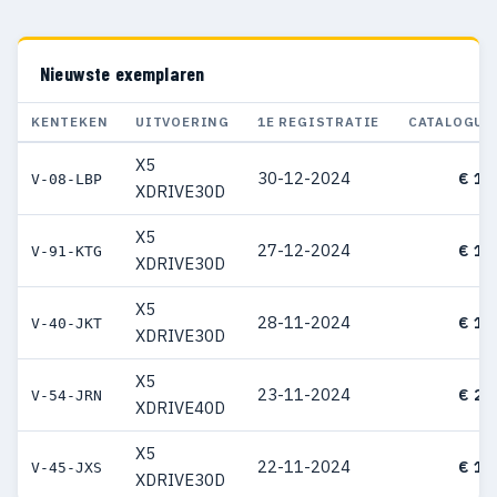
Nieuwste exemplaren
KENTEKEN
UITVOERING
1E REGISTRATIE
CATALOGUS
X5
30-12-2024
€ 11
V-08-LBP
XDRIVE30D
X5
27-12-2024
€ 15
V-91-KTG
XDRIVE30D
X5
28-11-2024
€ 14
V-40-JKT
XDRIVE30D
X5
23-11-2024
€ 24
V-54-JRN
XDRIVE40D
X5
22-11-2024
€ 11
V-45-JXS
XDRIVE30D