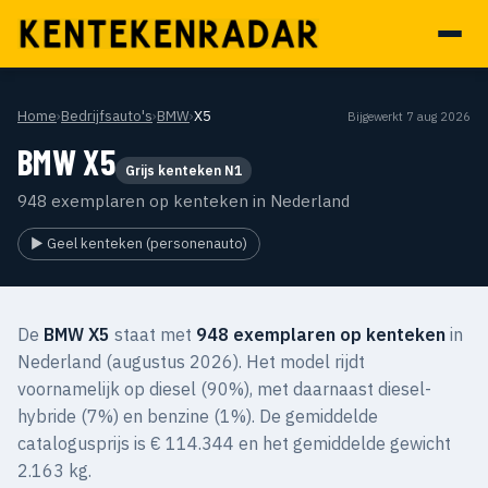
Home
›
Bedrijfsauto's
›
BMW
›
X5
Bijgewerkt 7 aug 2026
BMW X5
Grijs kenteken N1
948 exemplaren op kenteken in Nederland
▶ Geel kenteken (personenauto)
De
BMW X5
staat met
948 exemplaren op kenteken
in
Nederland (augustus 2026). Het model rijdt
voornamelijk op diesel (90%), met daarnaast diesel-
hybride (7%) en benzine (1%). De gemiddelde
catalogusprijs is € 114.344 en het gemiddelde gewicht
2.163 kg.