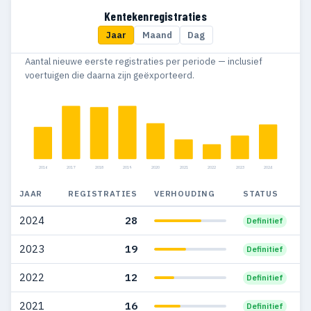
2014
58
52
Kentekenregistraties
Jaar
Maand
Dag
2013
31
30
Aantal nieuwe eerste registraties per periode — inclusief
2012
50
43
voertuigen die daarna zijn geëxporteerd.
2011
48
45
2010
49
47
2009
63
58
2016
2017
2018
2019
2020
2021
2022
2023
2024
2008
103
76
JAAR
REGISTRATIES
VERHOUDING
STATUS
2007
73
57
2024
28
Definitief
2006
19
8
2023
19
Definitief
2005
21
12
2022
12
Definitief
2004
25
21
2021
16
Definitief