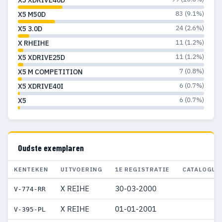
83 (9.1%)
X5 M50D
24 (2.6%)
X5 3.0D
11 (1.2%)
X RHEIHE
11 (1.2%)
X5 XDRIVE25D
7 (0.8%)
X5 M COMPETITION
6 (0.7%)
X5 XDRIVE40I
6 (0.7%)
X5
Oudste exemplaren
KENTEKEN
UITVOERING
1E REGISTRATIE
CATALOGUS
X REIHE
30-03-2000
V-774-RR
X REIHE
01-01-2001
V-395-PL