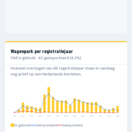
Wagenpark per registratiejaar
948 in gebruik · 42 geëxporteerd (4.2%)
Hoeveel voertuigen van elk registratiejaar staan er vandaag
nog actief op een Nederlands kenteken.
2000
2002
2004
2006
2008
2010
2012
2014
2016
2018
2020
2022
2024
In gebruik
Geïmporteerd
Geëxporteerd