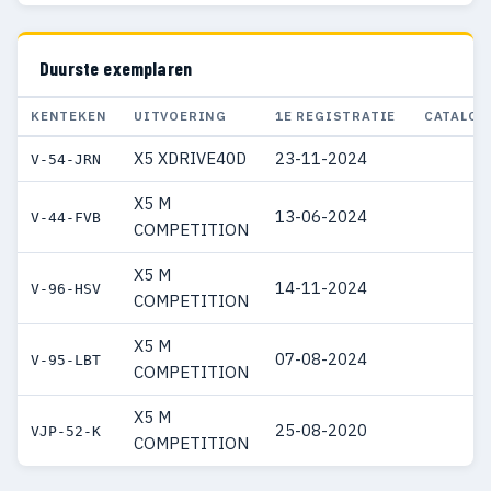
Duurste exemplaren
KENTEKEN
UITVOERING
1E REGISTRATIE
CATALOG
X5 XDRIVE40D
23-11-2024
€ 
V-54-JRN
X5 M
13-06-2024
€ 
V-44-FVB
COMPETITION
X5 M
14-11-2024
€ 
V-96-HSV
COMPETITION
X5 M
07-08-2024
€ 
V-95-LBT
COMPETITION
X5 M
25-08-2020
€ 
VJP-52-K
COMPETITION