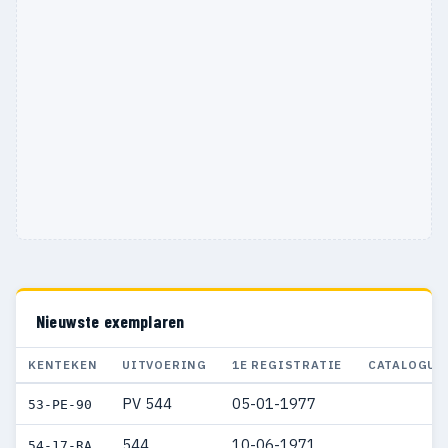
Nieuwste exemplaren
KENTEKEN
UITVOERING
1E REGISTRATIE
CATALOGUS
PV 544
05-01-1977
53-PE-90
544
10-06-1971
54-17-RA