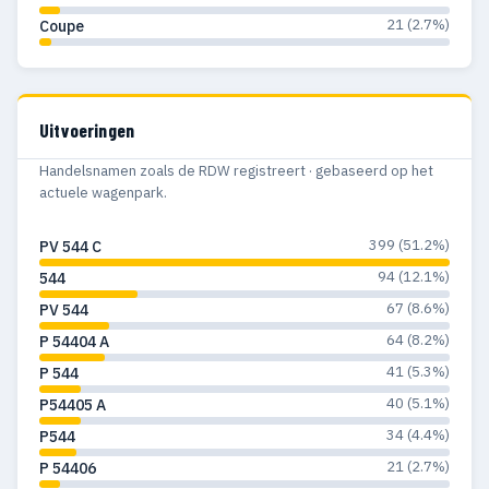
21 (2.7%)
Coupe
Uitvoeringen
Handelsnamen zoals de RDW registreert · gebaseerd op het
actuele wagenpark.
399 (51.2%)
PV 544 C
94 (12.1%)
544
67 (8.6%)
PV 544
64 (8.2%)
P 54404 A
41 (5.3%)
P 544
40 (5.1%)
P54405 A
34 (4.4%)
P544
21 (2.7%)
P 54406