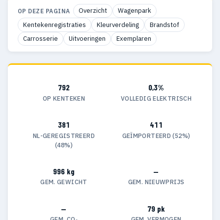
Overzicht
Wagenpark
OP DEZE PAGINA
Kentekenregistraties
Kleurverdeling
Brandstof
Carrosserie
Uitvoeringen
Exemplaren
792
0,3%
OP KENTEKEN
VOLLEDIG ELEKTRISCH
381
411
NL-GEREGISTREERD
GEÏMPORTEERD (52%)
(48%)
996 kg
—
GEM. GEWICHT
GEM. NIEUWPRIJS
—
79 pk
GEM. CO₂
GEM. VERMOGEN