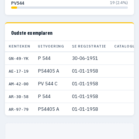
19 (2.4%)
PV544
Oudste exemplaren
KENTEKEN
UITVOERING
1E REGISTRATIE
CATALOGUS
P 544
30-06-1951
GN-49-YK
P54405 A
01-01-1958
AE-17-19
PV 544 C
01-01-1958
AM-42-00
P 544
01-01-1958
AR-30-58
P54405 A
01-01-1958
AR-97-79