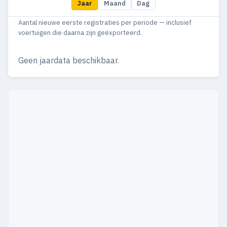
Jaar
Maand
Dag
1959
17
13
Aantal nieuwe eerste registraties per periode — inclusief
1958
19
17
voertuigen die daarna zijn geëxporteerd.
1951
1
1
Geen jaardata beschikbaar.