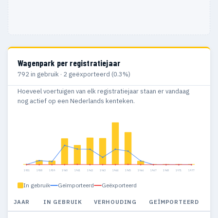
Wagenpark per registratiejaar
792 in gebruik · 2 geëxporteerd (0.3%)
Hoeveel voertuigen van elk registratiejaar staan er vandaag
nog actief op een Nederlands kenteken.
1951
1958
1959
1960
1961
1962
1963
1964
1965
1966
1967
1968
1971
1977
In gebruik
Geïmporteerd
Geëxporteerd
JAAR
IN GEBRUIK
VERHOUDING
GEÏMPORTEERD
G