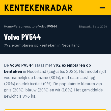
Home
›
Personenauto's
›
Volvo
›
PV544
Bijgewerkt 5 aug 2026
Volvo PV544
792 exemplaren op kenteken in Nederland
De
Volvo PV544
staat met
792 exemplaren op
kenteken
in Nederland (augustus 2026). Het model rijdt
voornamelijk op benzine (80%), met daarnaast lpg
(20%) en elektriciteit (0%). De populairste kleuren zijn
grijs (20%), blauw (20%) en wit (18%). Het gemiddelde
gewicht is 996 kg.