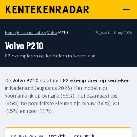
Home
›
Personenauto's
›
Volvo
›
P210
Bijgewerkt 10 aug 2026
Volvo P210
82 exemplaren op kenteken in Nederland
De
Volvo P210
staat met
82 exemplaren op kenteken
in Nederland (augustus 2026). Het model rijdt
voornamelijk op benzine (55%), met daarnaast lpg
(45%). De populairste kleuren zijn blauw (56%), wit
(15%) en rood (11%).
Overzicht
Wagenpark
OP DEZE PAGINA