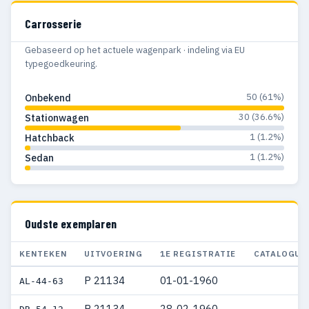
Carrosserie
Gebaseerd op het actuele wagenpark · indeling via EU
typegoedkeuring.
50 (61%)
Onbekend
30 (36.6%)
Stationwagen
1 (1.2%)
Hatchback
1 (1.2%)
Sedan
Oudste exemplaren
KENTEKEN
UITVOERING
1E REGISTRATIE
CATALOGUS
P 21134
01-01-1960
AL-44-63
P 21134
28-02-1960