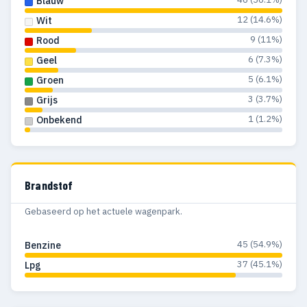
Blauw
12 (14.6%)
Wit
9 (11%)
Rood
6 (7.3%)
Geel
5 (6.1%)
Groen
3 (3.7%)
Grijs
1 (1.2%)
Onbekend
Brandstof
Gebaseerd op het actuele wagenpark.
45 (54.9%)
Benzine
37 (45.1%)
Lpg