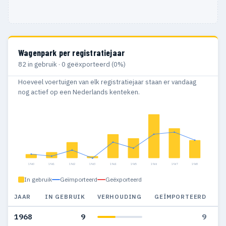
Wagenpark per registratiejaar
82 in gebruik · 0 geëxporteerd (0%)
Hoeveel voertuigen van elk registratiejaar staan er vandaag
nog actief op een Nederlands kenteken.
1960
1961
1962
1963
1964
1965
1966
1967
1968
In gebruik
Geïmporteerd
Geëxporteerd
JAAR
IN GEBRUIK
VERHOUDING
GEÏMPORTEERD
G
1968
9
9