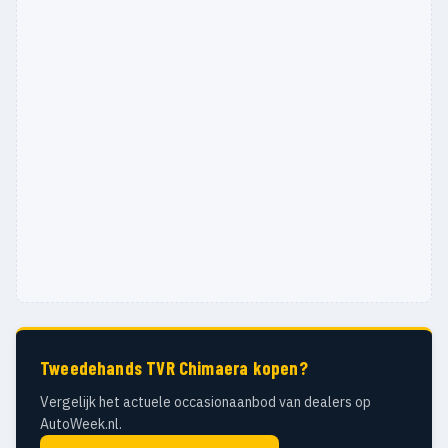
Tweedehands TVR Chimaera kopen?
Vergelijk het actuele occasionaanbod van dealers op
AutoWeek.nl.