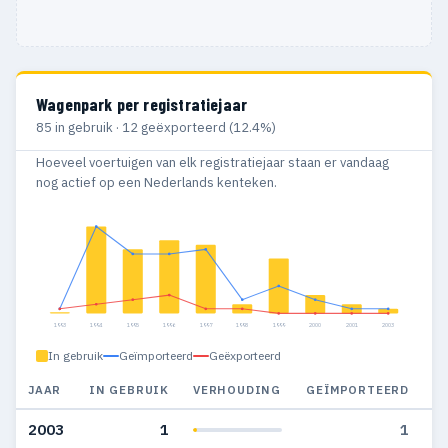
Wagenpark per registratiejaar
85 in gebruik · 12 geëxporteerd (12.4%)
Hoeveel voertuigen van elk registratiejaar staan er vandaag
nog actief op een Nederlands kenteken.
1993
1994
1995
1996
1997
1998
1999
2000
2001
2003
In gebruik
Geïmporteerd
Geëxporteerd
JAAR
IN GEBRUIK
VERHOUDING
GEÏMPORTEERD
G
2003
1
1