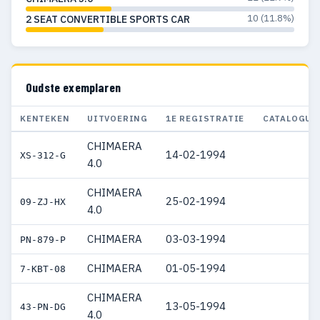
10 (11.8%)
2 SEAT CONVERTIBLE SPORTS CAR
Oudste exemplaren
KENTEKEN
UITVOERING
1E REGISTRATIE
CATALOGUS
CHIMAERA
14-02-1994
XS-312-G
4.0
CHIMAERA
25-02-1994
09-ZJ-HX
4.0
CHIMAERA
03-03-1994
PN-879-P
CHIMAERA
01-05-1994
7-KBT-08
CHIMAERA
13-05-1994
43-PN-DG
4.0