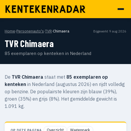
Home
›
Personenauto's
›
TVR
›
Chimaera
Bijgewerkt 9 aug 2026
TVR Chimaera
85 exemplaren op kenteken in Nederland
De
TVR Chimaera
staat met
85 exemplaren op
kenteken
in Nederland (augustus 2026) en rijdt volledig
op benzine. De populairste kleuren zijn blauw (39%),
groen (35%) en grijs (8%). Het gemiddelde gewicht is
1.091 kg.
Overzicht
Wagenpark
OP DEZE PAGINA