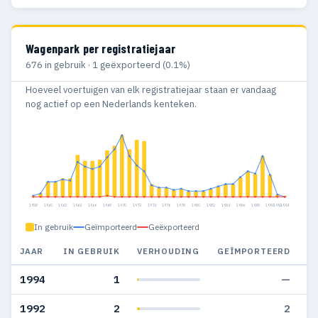
Wagenpark per registratiejaar
676 in gebruik · 1 geëxporteerd (0.1%)
Hoeveel voertuigen van elk registratiejaar staan er vandaag
nog actief op een Nederlands kenteken.
1958
1960
1962
1964
1966
1968
1970
1972
1974
1976
1978
1980
1982
1984
1986
1988
1990
1992
1994
In gebruik
Geïmporteerd
Geëxporteerd
JAAR
IN GEBRUIK
VERHOUDING
GEÏMPORTEERD
G
1994
1
—
1992
2
2