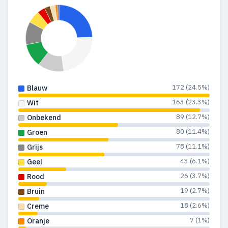
1979
5
5
1978
7
7
1977
6
6
1976
8
8
172 (24.5%)
Blauw
1975
8
8
163 (23.3%)
Wit
89 (12.7%)
Onbekend
1974
11
10
80 (11.4%)
Groen
1973
48
22
78 (11.1%)
Grijs
43 (6.1%)
1972
49
27
Geel
26 (3.7%)
Rood
1971
41
35
19 (2.7%)
Bruin
1970
53
53
18 (2.6%)
Creme
7 (1%)
Oranje
1969
44
41