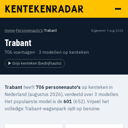
Home
›
Personenauto's
›
Trabant
Bijgewerkt 9 aug 2026
Trabant
706 voertuigen · 3 modellen op kenteken
▶ Grijs kenteken (bedrijfsauto)
Trabant
heeft
706 personenauto's
op kenteken in
Nederland (augustus 2026), verdeeld over 3 modellen.
Het populairste model is de
601
(652). Vrijwel het
volledige Trabant-wagenpark rijdt op benzine.