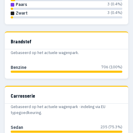
3 (0.4%)
Paars
1968
40
34
3 (0.4%)
Zwart
1967
32
26
1966
31
24
Brandstof
1965
31
26
Gebaseerd op het actuele wagenpark.
1964
36
30
706 (100%)
Benzine
1963
16
14
1962
16
15
Carrosserie
1961
13
13
Gebaseerd op het actuele wagenpark · indeling via EU
1960
13
13
typegoedkeuring.
1959
3
3
235 (75.3%)
Sedan
1958
1
1