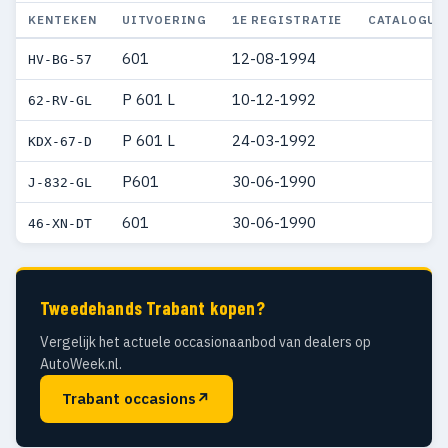
KENTEKEN
UITVOERING
1E REGISTRATIE
CATALOGUS
601
12-08-1994
HV-BG-57
P 601 L
10-12-1992
62-RV-GL
P 601 L
24-03-1992
KDX-67-D
P601
30-06-1990
J-832-GL
601
30-06-1990
46-XN-DT
Tweedehands Trabant kopen?
Vergelijk het actuele occasionaanbod van dealers op
AutoWeek.nl.
Trabant occasions
↗