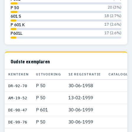
20 (3%)
P 50
18 (2.7%)
601 S
17 (2.6%)
P 601 K
17 (2.6%)
P601L
Oudste exemplaren
KENTEKEN
UITVOERING
1E REGISTRATIE
CATALOGUS
P 50
30-06-1958
DR-92-70
P 50
13-02-1959
AM-19-52
P 601
30-06-1959
DE-90-47
P 50
30-06-1959
DE-99-76