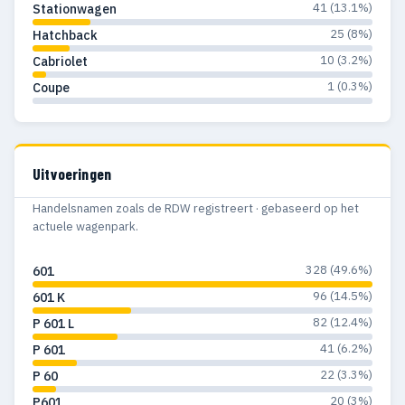
41 (13.1%)
Stationwagen
25 (8%)
Hatchback
10 (3.2%)
Cabriolet
1 (0.3%)
Coupe
Uitvoeringen
Handelsnamen zoals de RDW registreert · gebaseerd op het
actuele wagenpark.
328 (49.6%)
601
96 (14.5%)
601 K
82 (12.4%)
P 601 L
41 (6.2%)
P 601
22 (3.3%)
P 60
20 (3%)
P601