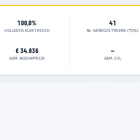
100,0%
41
VOLLEDIG ELEKTRISCH
NL-GEREGISTREERD (71%)
€ 34.836
—
GEM. NIEUWPRIJS
GEM. CO₂