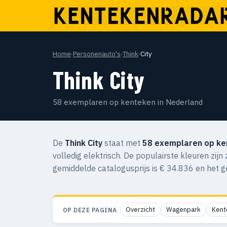
Home
›
Personenauto's
›
Think
›
City
Think City
58 exemplaren op kenteken in Nederland
De
Think City
staat met
58 exemplaren op ke
volledig elektrisch. De populairste kleuren zij
gemiddelde catalogusprijs is € 34.836 en het 
Overzicht
Wagenpark
Kent
OP DEZE PAGINA