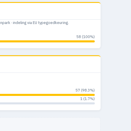
ark · indeling via EU typegoedkeuring.
58 (100%)
57 (98.3%)
1 (1.7%)