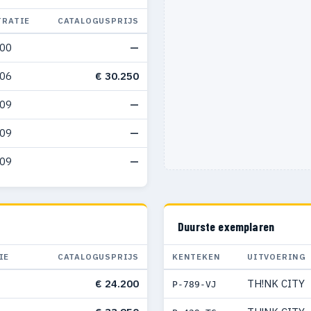
TRATIE
CATALOGUSPRIJS
000
—
006
€ 30.250
009
—
009
—
009
—
Duurste exemplaren
IE
CATALOGUSPRIJS
KENTEKEN
UITVOERING
€ 24.200
TH!NK CITY
P-789-VJ