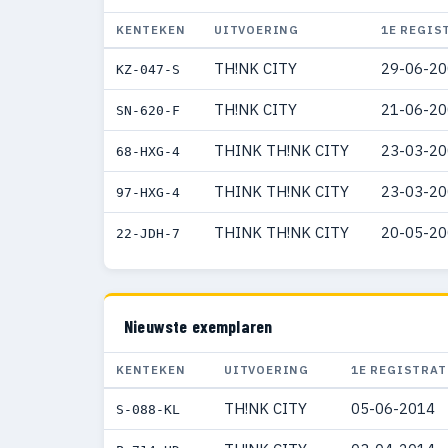
KENTEKEN
UITVOERING
1E REGIS
TH!NK CITY
29-06-2
KZ-047-S
TH!NK CITY
21-06-2
SN-620-F
THINK TH!NK CITY
23-03-2
68-HXG-4
THINK TH!NK CITY
23-03-2
97-HXG-4
THINK TH!NK CITY
20-05-2
22-JDH-7
Nieuwste exemplaren
KENTEKEN
UITVOERING
1E REGISTRAT
TH!NK CITY
05-06-2014
S-088-KL