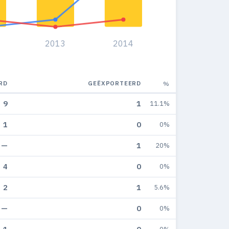
2013
2014
RD
GEËXPORTEERD
%
9
1
11.1%
1
0
0%
—
1
20%
4
0
0%
2
1
5.6%
—
0
0%