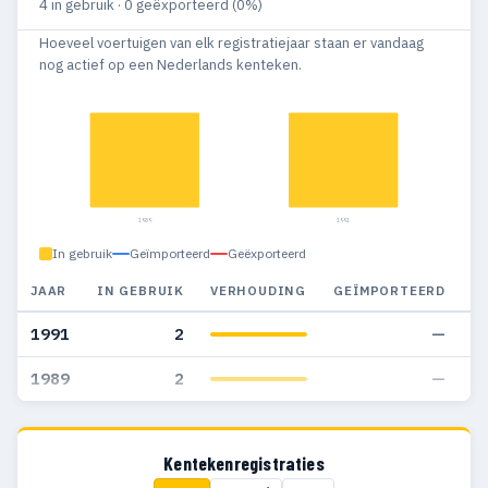
4 in gebruik · 0 geëxporteerd (0%)
Hoeveel voertuigen van elk registratiejaar staan er vandaag
nog actief op een Nederlands kenteken.
1989
1991
In gebruik
Geïmporteerd
Geëxporteerd
JAAR
IN GEBRUIK
VERHOUDING
GEÏMPORTEERD
G
1991
2
—
1989
2
—
Kentekenregistraties