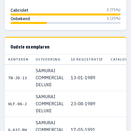
3 (75%)
Cabriolet
1 (25%)
Onbekend
Oudste exemplaren
KENTEKEN
UITVOERING
1E REGISTRATIE
CATALOGU
SAMURAI
COMMERCIAL
13-01-1989
TN-JD-13
DELUXE
SAMURAI
COMMERCIAL
23-08-1989
HLF-06-J
DELUXE
SAMURAI
COMMERCIAL
17-05-1991
G-637-RH