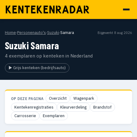
Home
›
Personenauto's
›
Suzuki
›
Samara
Bijgewerkt 8 aug 2026
Suzuki Samara
4 exemplaren op kenteken in Nederland
▶ Grijs kenteken (bedrijfsauto)
Overzicht
Wagenpark
OP DEZE PAGINA
Kentekenregistraties
Kleurverdeling
Brandstof
Carrosserie
Exemplaren