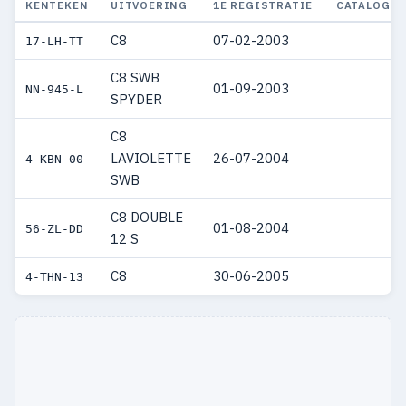
KENTEKEN
UITVOERING
1E REGISTRATIE
CATALOGUS
C8
07-02-2003
17-LH-TT
C8 SWB
01-09-2003
NN-945-L
SPYDER
C8
LAVIOLETTE
26-07-2004
4-KBN-00
SWB
C8 DOUBLE
01-08-2004
56-ZL-DD
12 S
C8
30-06-2005
4-THN-13