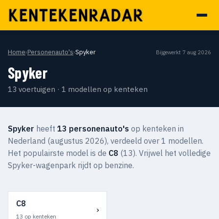
Home
›
Personenauto's
›
Spyker
Bijgewerkt 7 aug 2026
Spyker
13 voertuigen · 1 modellen op kenteken
Spyker
heeft
13 personenauto's
op kenteken in
Nederland (augustus 2026), verdeeld over 1 modellen.
Het populairste model is de
C8
(13). Vrijwel het volledige
Spyker-wagenpark rijdt op benzine.
C8
›
13 op kenteken