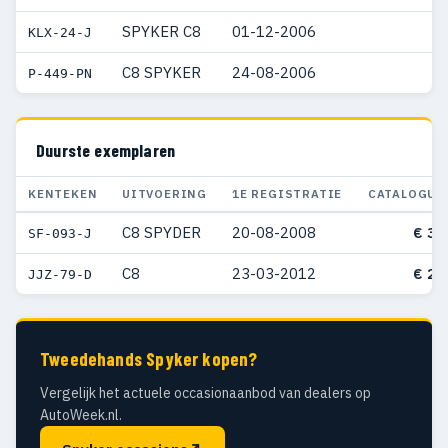
SPYKER C8
01-12-2006
KLX-24-J
C8 SPYKER
24-08-2006
P-449-PN
Duurste exemplaren
KENTEKEN
UITVOERING
1E REGISTRATIE
CATALOGUS
C8 SPYDER
20-08-2008
€ 35
SF-093-J
C8
23-03-2012
€ 27
JJZ-79-D
Tweedehands Spyker kopen?
Vergelijk het actuele occasionaanbod van dealers op
AutoWeek.nl.