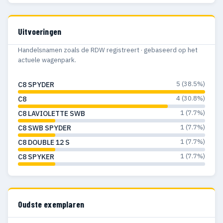
Uitvoeringen
Handelsnamen zoals de RDW registreert · gebaseerd op het
actuele wagenpark.
5 (38.5%)
C8 SPYDER
4 (30.8%)
C8
1 (7.7%)
C8 LAVIOLETTE SWB
1 (7.7%)
C8 SWB SPYDER
1 (7.7%)
C8 DOUBLE 12 S
1 (7.7%)
C8 SPYKER
Oudste exemplaren