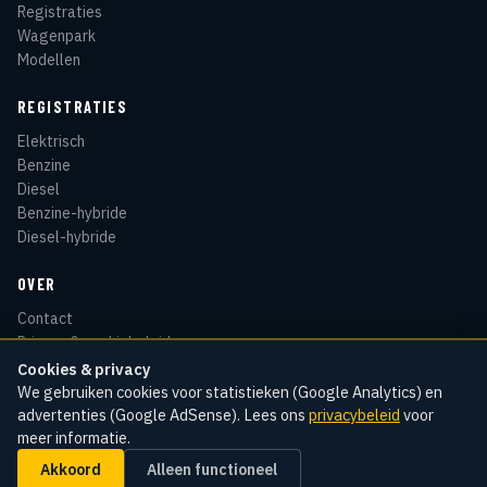
Registraties
Wagenpark
Modellen
REGISTRATIES
Elektrisch
Benzine
Diesel
Benzine-hybride
Diesel-hybride
OVER
Contact
Privacy & cookiebeleid
Disclaimer
Cookies & privacy
Sitemap
We gebruiken cookies voor statistieken (Google Analytics) en
advertenties (Google AdSense). Lees ons
privacybeleid
voor
meer informatie.
Akkoord
Alleen functioneel
© 2026 Kentekenradar
Cookie-instellingen