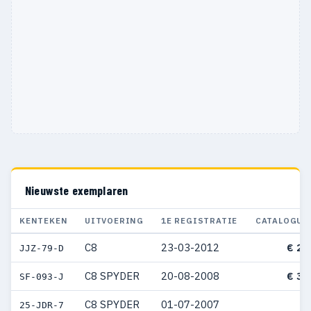
Nieuwste exemplaren
KENTEKEN
UITVOERING
1E REGISTRATIE
CATALOGUS
C8
23-03-2012
€ 27
JJZ-79-D
C8 SPYDER
20-08-2008
€ 35
SF-093-J
C8 SPYDER
01-07-2007
25-JDR-7