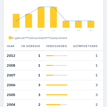
2003
2004
2005
2006
2007
2008
2012
In gebruik
Geïmporteerd
Geëxporteerd
JAAR
IN GEBRUIK
VERHOUDING
GEÏMPORTEERD
G
2012
1
1
2008
1
1
2007
1
1
2006
3
3
2005
3
3
2004
2
2