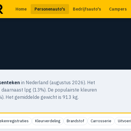
Home
Personenauto's
Bedrijfsauto's
Campers
kenteken
in Nederland (augustus 2026). Het
t daarnaast lpg (13%). De populairste kleuren
). Het gemiddelde gewicht is 913 kg.
ekenregistraties
Kleurverdeling
Brandstof
Carrosserie
Uitvoer