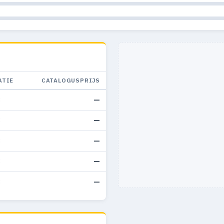
ATIE
CATALOGUSPRIJS
3
—
3
—
3
—
3
—
3
—