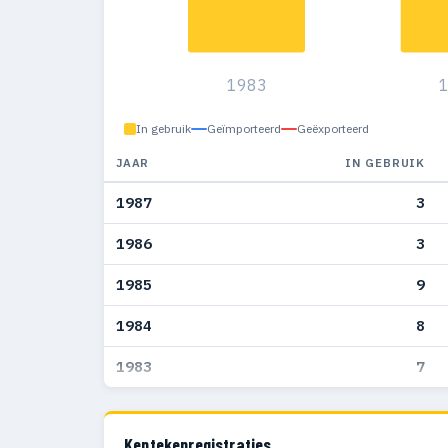
1983
In gebruik
Geïmporteerd
Geëxporteerd
JAAR
IN GEBRUIK
1987
3
1986
3
1985
9
1984
8
1983
7
Kentekenregistraties