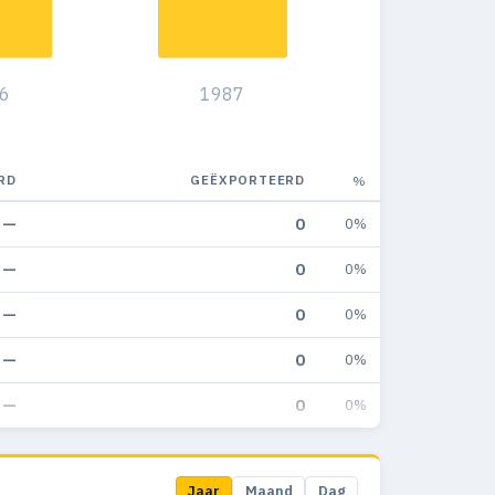
6
1987
RD
GEËXPORTEERD
%
—
0
0%
—
0
0%
—
0
0%
—
0
0%
—
0
0%
Jaar
Maand
Dag