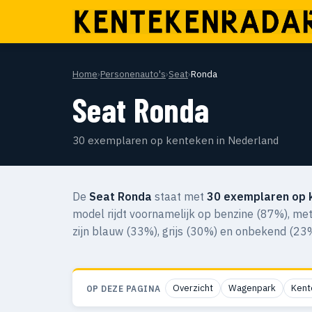
Home
›
Personenauto's
›
Seat
›
Ronda
Seat Ronda
30 exemplaren op kenteken in Nederland
De
Seat Ronda
staat met
30 exemplaren op 
model rijdt voornamelijk op benzine (87%), me
zijn blauw (33%), grijs (30%) en onbekend (23%
Overzicht
Wagenpark
Kent
OP DEZE PAGINA