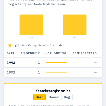
nog actief op een Nederlands kenteken.
1992
1993
In gebruik
Geïmporteerd
Geëxporteerd
JAAR
IN GEBRUIK
VERHOUDING
GEÏMPORTEERD
G
1993
1
—
1992
1
—
Kentekenregistraties
Jaar
Maand
Dag