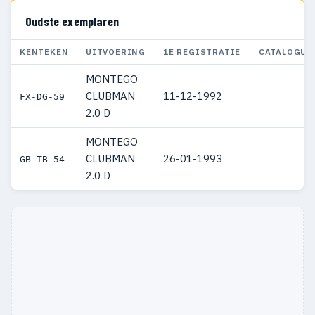
Oudste exemplaren
KENTEKEN
UITVOERING
1E REGISTRATIE
CATALOGUS
MONTEGO
CLUBMAN
11-12-1992
FX-DG-59
2.0 D
MONTEGO
CLUBMAN
26-01-1993
GB-TB-54
2.0 D