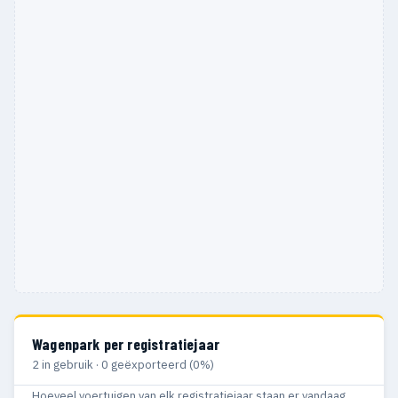
Wagenpark per registratiejaar
2 in gebruik · 0 geëxporteerd (0%)
Hoeveel voertuigen van elk registratiejaar staan er vandaag