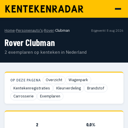
Home
›
Personenauto's
›
Rover
›
Clubman
Bijgewerkt 8 aug 2026
Rover Clubman
2 exemplaren op kenteken in Nederland
Overzicht
Wagenpark
OP DEZE PAGINA
Kentekenregistraties
Kleurverdeling
Brandstof
Carrosserie
Exemplaren
2
0,0%