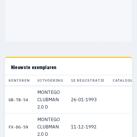
Nieuwste exemplaren
KENTEKEN
UITVOERING
1E REGISTRATIE
CATALOGUS
MONTEGO
CLUBMAN
26-01-1993
GB-TB-54
2.0 D
MONTEGO
CLUBMAN
11-12-1992
FX-DG-59
2.0 D