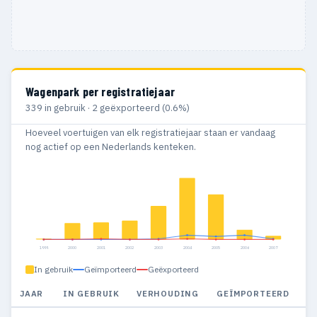
Wagenpark per registratiejaar
339 in gebruik · 2 geëxporteerd (0.6%)
Hoeveel voertuigen van elk registratiejaar staan er vandaag
nog actief op een Nederlands kenteken.
1999
2000
2001
2002
2003
2004
2005
2006
2007
In gebruik
Geïmporteerd
Geëxporteerd
JAAR
IN GEBRUIK
VERHOUDING
GEÏMPORTEERD
G