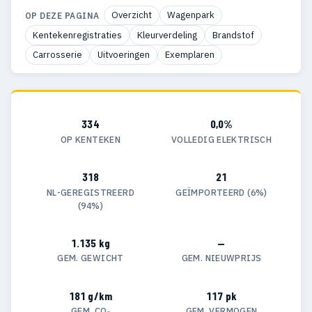
Overzicht
Wagenpark
OP DEZE PAGINA
Kentekenregistraties
Kleurverdeling
Brandstof
Carrosserie
Uitvoeringen
Exemplaren
334
0,0%
OP KENTEKEN
VOLLEDIG ELEKTRISCH
318
21
NL-GEREGISTREERD
GEÏMPORTEERD (6%)
(94%)
1.135 kg
—
GEM. GEWICHT
GEM. NIEUWPRIJS
181 g/km
117 pk
GEM. CO₂
GEM. VERMOGEN