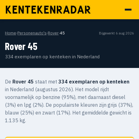
Home
›
Personenauto's
›
Rover
›
45
Bijgewerkt 6 aug 2026
Rover 45
334 exemplaren op kenteken in Nederland
De
Rover 45
staat met
334 exemplaren op kenteken
in Nederland (augustus 2026). Het model rijdt
voornamelijk op benzine (95%), met daarnaast diesel
(3%) en lpg (2%). De populairste kleuren zijn grijs (37%),
blauw (25%) en zwart (17%). Het gemiddelde gewicht is
1.135 kg.