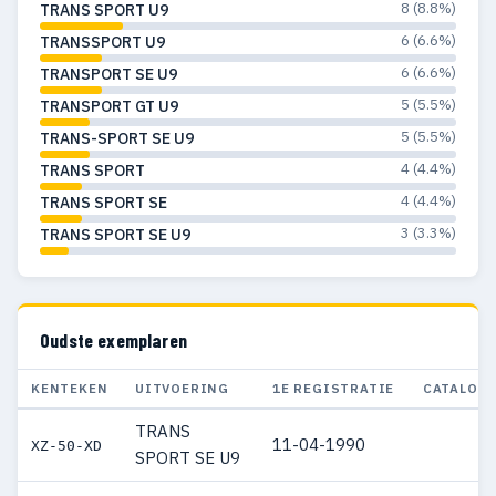
8 (8.8%)
TRANS SPORT U9
6 (6.6%)
TRANSSPORT U9
6 (6.6%)
TRANSPORT SE U9
5 (5.5%)
TRANSPORT GT U9
5 (5.5%)
TRANS-SPORT SE U9
4 (4.4%)
TRANS SPORT
4 (4.4%)
TRANS SPORT SE
3 (3.3%)
TRANS SPORT SE U9
Oudste exemplaren
KENTEKEN
UITVOERING
1E REGISTRATIE
CATALOG
TRANS
11-04-1990
XZ-50-XD
SPORT SE U9