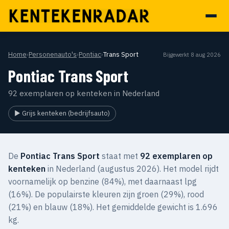
Home
›
Personenauto's
›
Pontiac
›
Trans Sport
Bijgewerkt 8 aug 2026
Pontiac Trans Sport
92 exemplaren op kenteken in Nederland
▶ Grijs kenteken (bedrijfsauto)
De
Pontiac Trans Sport
staat met
92 exemplaren op
kenteken
in Nederland (augustus 2026). Het model rijdt
voornamelijk op benzine (84%), met daarnaast lpg
(16%). De populairste kleuren zijn groen (29%), rood
(21%) en blauw (18%). Het gemiddelde gewicht is 1.696
kg.