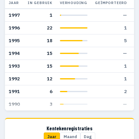
JAAR
IN GEBRUIK
VERHOUDING
GEÏMPORTEERD
G
1997
1
—
1996
22
1
1995
18
5
1994
15
—
1993
15
1
1992
12
1
1991
6
2
1990
3
—
Kentekenregistraties
Jaar
Maand
Dag