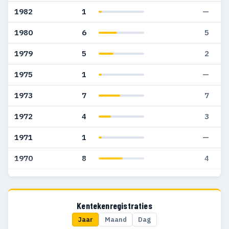
1982
1
—
1980
6
5
1979
5
2
1975
1
—
1973
7
7
1972
4
3
1971
1
—
1970
8
4
1969
7
7
1968
6
6
Kentekenregistraties
Jaar
Maand
Dag
1967
4
4