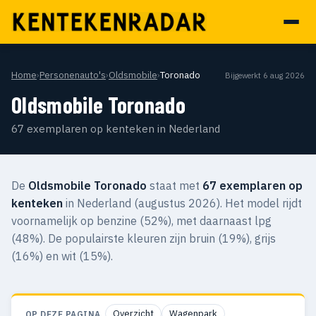
Home
›
Personenauto's
›
Oldsmobile
›
Toronado
Bijgewerkt 6 aug 2026
Oldsmobile Toronado
67 exemplaren op kenteken in Nederland
De
Oldsmobile Toronado
staat met
67 exemplaren op
kenteken
in Nederland (augustus 2026). Het model rijdt
voornamelijk op benzine (52%), met daarnaast lpg
(48%). De populairste kleuren zijn bruin (19%), grijs
(16%) en wit (15%).
Overzicht
Wagenpark
OP DEZE PAGINA