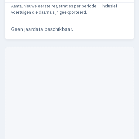
Aantal nieuwe eerste registraties per periode — inclusief
1966
15
13
voertuigen die daarna zijn geëxporteerd.
Geen jaardata beschikbaar.