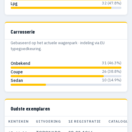
32 (47.8%)
Lpg
Carrosserie
Gebaseerd op het actuele wagenpark · indeling via EU
typegoedkeuring.
31 (46.3%)
Onbekend
26 (38.8%)
Coupe
10 (14.9%)
Sedan
Oudste exemplaren
KENTEKEN
UITVOERING
1E REGISTRATIE
CATALOGUS