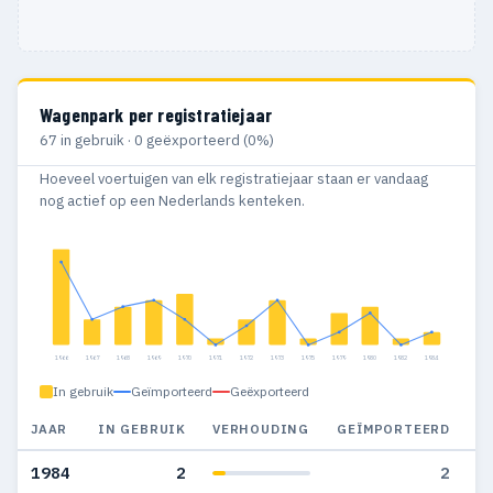
Wagenpark per registratiejaar
67 in gebruik · 0 geëxporteerd (0%)
Hoeveel voertuigen van elk registratiejaar staan er vandaag
nog actief op een Nederlands kenteken.
1966
1967
1968
1969
1970
1971
1972
1973
1975
1979
1980
1982
1984
In gebruik
Geïmporteerd
Geëxporteerd
JAAR
IN GEBRUIK
VERHOUDING
GEÏMPORTEERD
G
1984
2
2