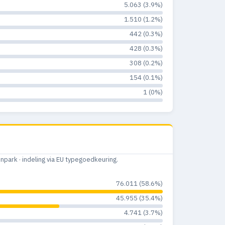
5.063 (3.9%)
8
0
0%
1.510 (1.2%)
16
1
0.7%
442 (0.3%)
428 (0.3%)
38
2
1.2%
308 (0.2%)
34
2
1.4%
154 (0.1%)
26
1
1%
1 (0%)
29
3
2.7%
15
4
3.7%
14
1
1%
ark · indeling via EU typegoedkeuring.
12
0
0%
76.011 (58.6%)
4
0
0%
45.955 (35.4%)
4.741 (3.7%)
3
0
0%