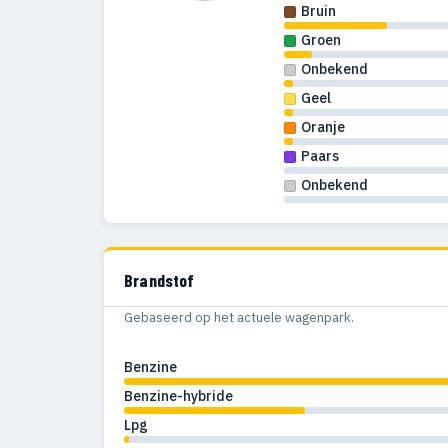
Bruin
1989
93
Groen
1988
150
Onbekend
1987
165
Geel
Oranje
1986
139
Paars
1985
102
Onbekend
1984
110
1983
105
Brandstof
1982
95
Gebaseerd op het actuele wagenpark.
1981
110
Benzine
1980
72
Benzine-hybride
Lpg
1979
36