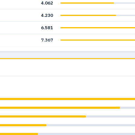
4.062
4.230
6.581
7.367
5.572
2.472