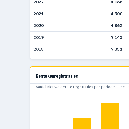
2022
4.068
2021
4.500
2020
4.862
2019
7.143
2018
7.351
2017
5.576
2016
5.713
Kentekenregistraties
2015
11.476
Aantal nieuwe eerste registraties per periode — inclu
2014
8.822
2013
8.811
2012
3.547