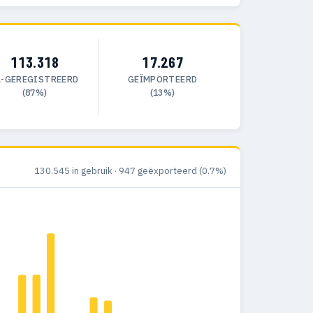
113.318
17.267
L-GEREGISTREERD
GEÏMPORTEERD
(87%)
(13%)
130.545 in gebruik · 947 geëxporteerd (0.7%)