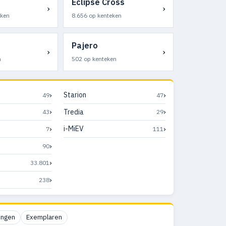
Eclipse Cross
›
›
eken
8.656 op kenteken
Pajero
›
›
n
502 op kenteken
›
›
Starion
49
47
›
›
Tredia
43
29
›
›
i-MiEV
7
111
›
90
›
33.801
›
238
ingen
Exemplaren