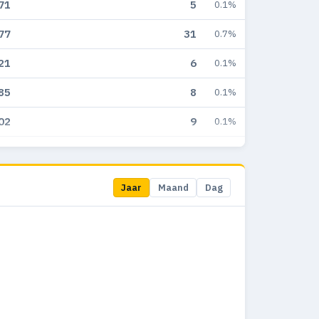
71
5
0.1%
77
31
0.7%
21
6
0.1%
85
8
0.1%
02
9
0.1%
42
9
0.2%
53
11
0.2%
Jaar
Maand
Dag
31
48
0.4%
57
44
0.5%
56
61
0.7%
42
12
0.3%