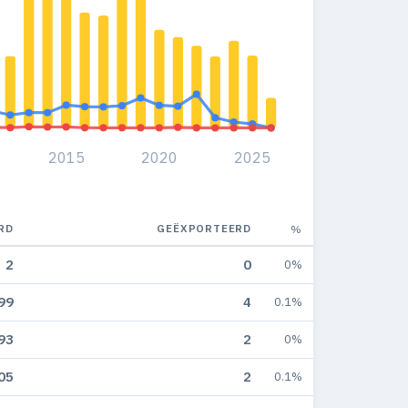
2015
2020
2025
RD
GEËXPORTEERD
%
2
0
0%
99
4
0.1%
93
2
0%
05
2
0.1%