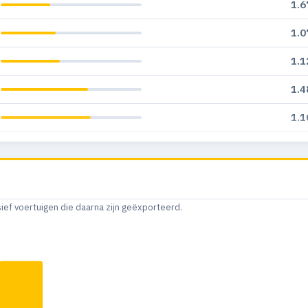
1.6
1.0
1.1
1.4
1.1
1.0
1.0
1.1
sief voertuigen die daarna zijn geëxporteerd.
7
7
6