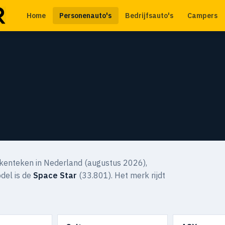
Home
Personenauto's
Bedrijfsauto's
Campers
kenteken in Nederland (augustus 2026),
del is de
Space Star
(33.801). Het merk rijdt