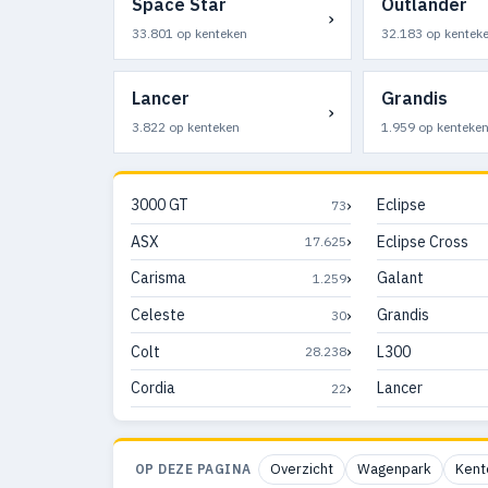
Space Star
Outlander
›
33.801 op kenteken
32.183 op kentek
Lancer
Grandis
›
3.822 op kenteken
1.959 op kenteke
›
3000 GT
Eclipse
73
›
ASX
Eclipse Cross
17.625
›
Carisma
Galant
1.259
›
Celeste
Grandis
30
›
Colt
L300
28.238
›
Cordia
Lancer
22
Overzicht
Wagenpark
Kent
OP DEZE PAGINA