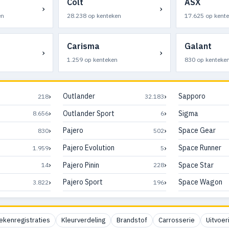
Colt
ASX
›
›
en
28.238 op kenteken
17.625 op kent
Carisma
Galant
›
›
n
1.259 op kenteken
830 op kenteke
›
›
Outlander
Sapporo
218
32.183
›
›
Outlander Sport
Sigma
8.656
6
›
›
Pajero
Space Gear
830
502
›
›
Pajero Evolution
Space Runner
1.959
5
›
›
Pajero Pinin
Space Star
14
228
›
›
Pajero Sport
Space Wagon
3.822
196
ekenregistraties
Kleurverdeling
Brandstof
Carrosserie
Uitvoer