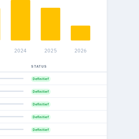
47
23
0.4%
91
17
0.3%
87
8
0.2%
00
32
0.6%
2024
2025
2026
56
39
0.7%
66
36
STATUS
0.7%
04
45
Definitief
1.1%
47
61
Definitief
2.2%
93
72
Definitief
4.5%
38
63
Definitief
5.6%
75
82
Definitief
7.1%