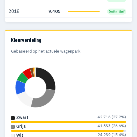
2001
590
395
2018
9.405
Definitief
2000
195
46
2017
9.367
Definitief
1999
114
58
2016
5.914
Definitief
Kleurverdeling
1998
115
78
Gebaseerd op het actuele wagenpark.
1997
64
49
1996
11
11
1995
14
16
1994
16
17
1993
63
21
42.716 (27.2%)
Zwart
1992
254
62
41.833 (26.6%)
Grijs
1991
432
134
24.239 (15.4%)
Wit