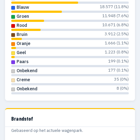
1990
277
60
18.577 (11.8%)
Blauw
11.948 (7.6%)
Groen
1989
315
35
10.671 (6.8%)
Rood
1988
298
24
3.912 (2.5%)
Bruin
1.666 (1.1%)
Oranje
1987
218
19
1.223 (0.8%)
Geel
1986
256
28
199 (0.1%)
Paars
177 (0.1%)
Onbekend
1985
202
9
35 (0%)
Creme
1984
230
8
8 (0%)
Onbekend
1983
454
9
1982
175
6
Brandstof
1981
123
4
Gebaseerd op het actuele wagenpark.
1980
174
4