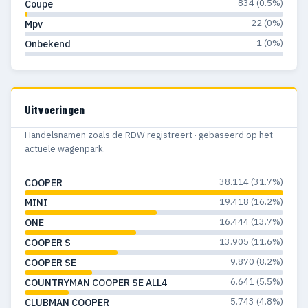
834 (0.5%)
Coupe
1968
5
1
22 (0%)
Mpv
1 (0%)
Onbekend
1967
3
1
1966
1
1
1964
2
1
Uitvoeringen
1962
1
1
Handelsnamen zoals de RDW registreert · gebaseerd op het
actuele wagenpark.
1961
2
2
38.114 (31.7%)
COOPER
1960
4
4
19.418 (16.2%)
MINI
1959
1
1
16.444 (13.7%)
ONE
13.905 (11.6%)
COOPER S
1958
25
25
9.870 (8.2%)
COOPER SE
1956
3
3
6.641 (5.5%)
COUNTRYMAN COOPER SE ALL4
5.743 (4.8%)
CLUBMAN COOPER