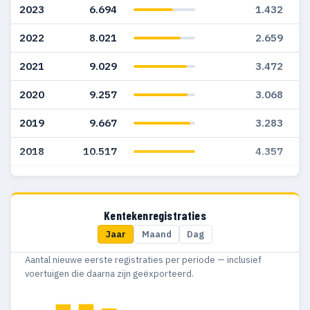
2023
6.694
1.432
2022
8.021
2.659
2021
9.029
3.472
2020
9.257
3.068
2019
9.667
3.283
2018
10.517
4.357
2017
9.318
3.820
2016
8.176
3.327
Kentekenregistraties
Jaar
Maand
Dag
2015
7.337
3.016
Aantal nieuwe eerste registraties per periode — inclusief
2014
5.691
2.416
voertuigen die daarna zijn geëxporteerd.
2013
4.983
2.043