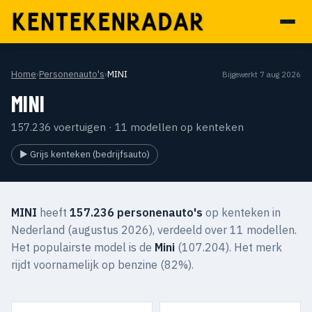
Home
›
Personenauto's
›
MINI
Bijgewerkt 7 aug 2026
MINI
157.236 voertuigen · 11 modellen op kenteken
▶ Grijs kenteken (bedrijfsauto)
MINI
heeft
157.236 personenauto's
op kenteken in
Nederland (augustus 2026), verdeeld over 11 modellen.
Het populairste model is de
Mini
(107.204). Het merk
rijdt voornamelijk op benzine (82%).