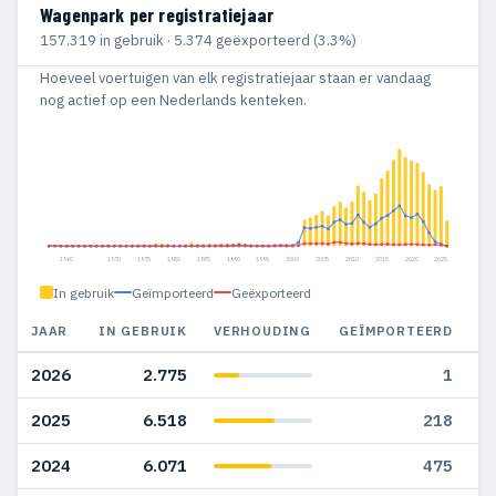
Wagenpark per registratiejaar
157.319 in gebruik · 5.374 geëxporteerd (3.3%)
Hoeveel voertuigen van elk registratiejaar staan er vandaag
nog actief op een Nederlands kenteken.
1960
1970
1975
1980
1985
1990
1995
2000
2005
2010
2015
2020
2025
In gebruik
Geïmporteerd
Geëxporteerd
JAAR
IN GEBRUIK
VERHOUDING
GEÏMPORTEERD
G
2026
2.775
1
2025
6.518
218
2024
6.071
475