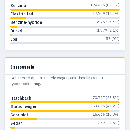
129.425 (82.3%)
Benzine
1979
228
12
17.709 (11.3%)
Elektriciteit
1978
260
6
8.262 (5.3%)
Benzine-hybride
1.779 (1.1%)
Diesel
1977
342
15
55 (0%)
Lpg
1976
119
2
1975
194
9
Carrosserie
1974
146
5
Gebaseerd op het actuele wagenpark · indeling via EU
1973
118
3
typegoedkeuring.
1972
79
3
70.727 (45.8%)
Hatchback
1971
23
2
63.615 (41.2%)
Stationwagen
1970
5
3
16.666 (10.8%)
Cabriolet
2.521 (1.6%)
Sedan
1969
4
3