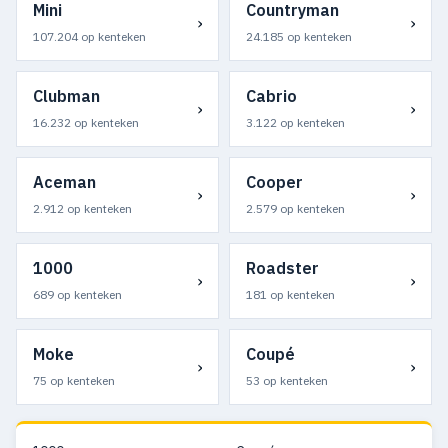
Mini
Countryman
›
›
107.204 op kenteken
24.185 op kenteken
Clubman
Cabrio
›
›
16.232 op kenteken
3.122 op kenteken
Aceman
Cooper
›
›
2.912 op kenteken
2.579 op kenteken
1000
Roadster
›
›
689 op kenteken
181 op kenteken
Moke
Coupé
›
›
75 op kenteken
53 op kenteken