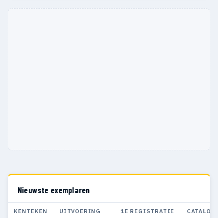
Nieuwste exemplaren
KENTEKEN
UITVOERING
1E REGISTRATIE
CATALOG