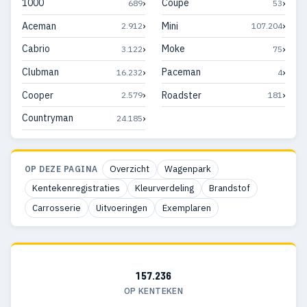
›
›
1000
Coupé
689
53
›
›
Aceman
Mini
2.912
107.204
›
›
Cabrio
Moke
3.122
75
›
›
Clubman
Paceman
16.232
4
›
›
Cooper
Roadster
2.579
181
›
Countryman
24.185
Overzicht
Wagenpark
OP DEZE PAGINA
Kentekenregistraties
Kleurverdeling
Brandstof
Carrosserie
Uitvoeringen
Exemplaren
157.236
OP KENTEKEN