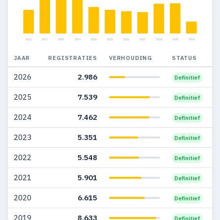
2012
5.909
2.571
2011
6.567
3.391
2016
2017
2018
2019
2020
2021
2022
2023
2024
2025
2026
2010
4.834
2.457
JAAR
REGISTRATIES
VERHOUDING
STATUS
2009
4.191
2.350
2026
2.986
Definitief
2008
4.837
2.855
2025
7.539
Definitief
2007
4.336
2.606
2024
7.462
Definitief
2006
3.339
1.858
2023
5.351
Definitief
2005
3.798
2.151
2022
5.548
Definitief
2004
3.390
2.033
2021
5.901
Definitief
2003
3.078
1.904
2020
6.615
Definitief
2002
2.831
2.001
2019
8.633
Definitief