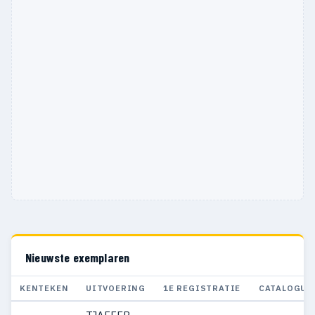
Nieuwste exemplaren
KENTEKEN
UITVOERING
1E REGISTRATIE
CATALOGUS