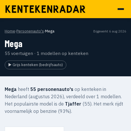
Home
›
Personenauto's
›
Mega
Bijgewerkt 6 aug 2026
Mega
55 voertuigen · 1 modellen op kenteken
▶ Grijs kenteken (bedrijfsauto)
Mega
heeft
55 personenauto's
op kenteken in
Nederland (augustus 2026), verdeeld over 1 modellen.
Het populairste model is de
Tjaffer
(55). Het merk rijdt
voornamelijk op benzine (93%).