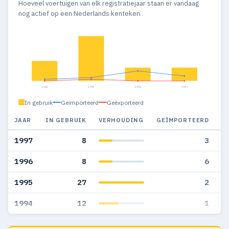
Hoeveel voertuigen van elk registratiejaar staan er vandaag
nog actief op een Nederlands kenteken.
1994
1995
1996
1997
In gebruik
Geïmporteerd
Geëxporteerd
JAAR
IN GEBRUIK
VERHOUDING
GEÏMPORTEERD
G
1997
8
3
1996
8
6
1995
27
2
1994
12
1