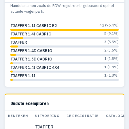
Handelsnamen zoals de RDW registreert · gebaseerd op het
actuele wagenpark.
42 (76.4%)
TJAFFER 1.1I CABRIO E2
5 (9.1%)
TJAFFER 1.4I CABRIO
3 (5.5%)
TJAFFER
2 (3.6%)
TJAFFER 1.4D CABRIO
1 (1.8%)
TJAFFER 1.5D CABRIO
1 (1.8%)
TJAFFER 1.4I CABRIO 4X4
1 (1.8%)
TJAFFER 1.1I
Oudste exemplaren
KENTEKEN
UITVOERING
1E REGISTRATIE
CATALOGUS
TJAFFER