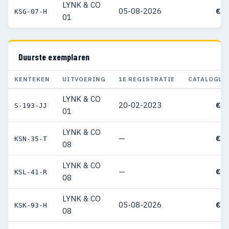
LYNK & CO
05-08-2026
€ 4
KSG-07-H
01
Duurste exemplaren
KENTEKEN
UITVOERING
1E REGISTRATIE
CATALOGUS
LYNK & CO
20-02-2023
€ 7
S-193-JJ
01
LYNK & CO
—
€ 5
KSN-35-T
08
LYNK & CO
—
€ 5
KSL-41-R
08
LYNK & CO
05-08-2026
€ 5
KSK-93-H
08