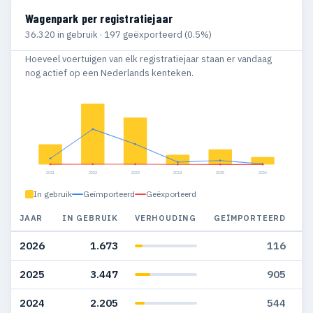
Wagenpark per registratiejaar
36.320 in gebruik · 197 geëxporteerd (0.5%)
Hoeveel voertuigen van elk registratiejaar staan er vandaag
nog actief op een Nederlands kenteken.
2021
2022
2023
2024
2025
2026
In gebruik
Geïmporteerd
Geëxporteerd
JAAR
IN GEBRUIK
VERHOUDING
GEÏMPORTEERD
G
2026
1.673
116
2025
3.447
905
2024
2.205
544