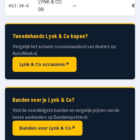
LYNK & CO
—
€ 5
KSJ-39-G
08
Tweedehands Lynk & Co kopen?
Vergelijk het actuele occasionaanbod van dealers op
AutoWeek.nl.
Lynk & Co occasions
↗
Banden voor je Lynk & Co?
Vind de voordeligste banden en vergelijk prijzen van de
beste aanbieders op Bandenspotter.nl.
Banden voor Lynk & Co
↗