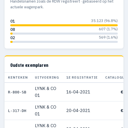
Handelsnamen zoals de RDW registreert · gebaseerd op het
actuele wagenpark.
35.123 (96.8%)
01
607 (1.7%)
08
569 (1.6%)
02
Oudste exemplaren
KENTEKEN
UITVOERING
1E REGISTRATIE
CATALOGUS
LYNK & CO
16-04-2021
€ 3
R-800-SB
01
LYNK & CO
20-04-2021
€ 3
L-317-DH
01
LYNK & CO