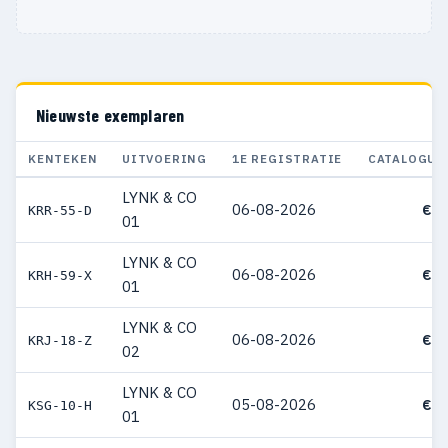
Nieuwste exemplaren
KENTEKEN
UITVOERING
1E REGISTRATIE
CATALOGUS
LYNK & CO
06-08-2026
€ 4
KRR-55-D
01
LYNK & CO
06-08-2026
€ 4
KRH-59-X
01
LYNK & CO
06-08-2026
€ 3
KRJ-18-Z
02
LYNK & CO
05-08-2026
€ 4
KSG-10-H
01