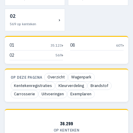
02
›
569 op kenteken
›
›
01
08
35.123
607
›
02
569
Overzicht
Wagenpark
OP DEZE PAGINA
Kentekenregistraties
Kleurverdeling
Brandstof
Carrosserie
Uitvoeringen
Exemplaren
36.299
OP KENTEKEN