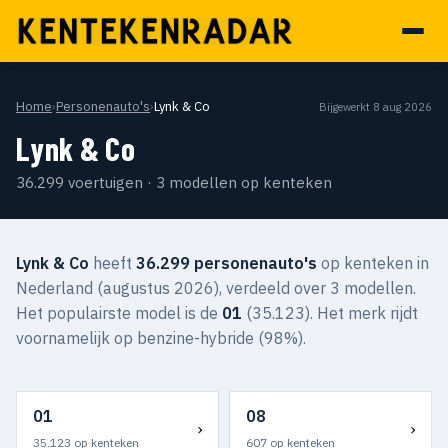
Home
›
Personenauto's
›
Lynk & Co
Bijgewerkt 8 aug 2026
Lynk & Co
36.299 voertuigen · 3 modellen op kenteken
Lynk & Co
heeft
36.299 personenauto's
op kenteken in
Nederland (augustus 2026), verdeeld over 3 modellen.
Het populairste model is de
01
(35.123). Het merk rijdt
voornamelijk op benzine-hybride (98%).
01
08
›
›
35.123 op kenteken
607 op kenteken