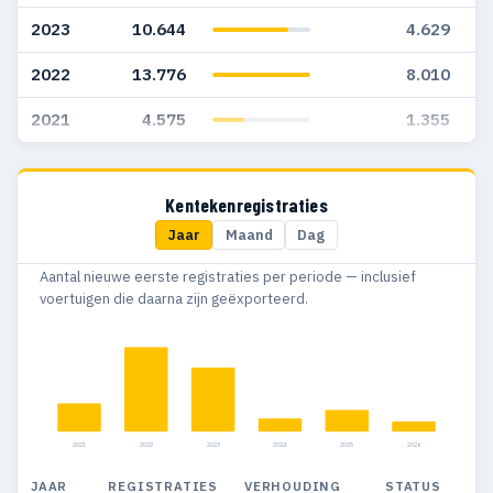
2023
10.644
4.629
2022
13.776
8.010
2021
4.575
1.355
Kentekenregistraties
Jaar
Maand
Dag
Aantal nieuwe eerste registraties per periode — inclusief
voertuigen die daarna zijn geëxporteerd.
2021
2022
2023
2024
2025
2026
JAAR
REGISTRATIES
VERHOUDING
STATUS