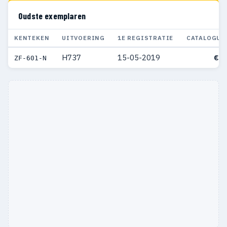
Oudste exemplaren
KENTEKEN
UITVOERING
1E REGISTRATIE
CATALOGUS
H737
15-05-2019
€ 5
ZF-601-N