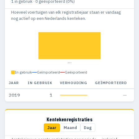
1 in gebruik · 0 geëxporteerd (0%)
Hoeveel voertuigen van elk registratiejaar staan er vandaag
nog actief op een Nederlands kenteken.
2019
In gebruik
Geïmporteerd
Geëxporteerd
JAAR
IN GEBRUIK
VERHOUDING
GEÏMPORTEERD
G
2019
1
—
Kentekenregistraties
Jaar
Maand
Dag