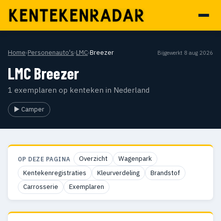
Home
›
Personenauto's
›
LMC
›
Breezer
Bijgewerkt 8 aug 2026
LMC Breezer
1 exemplaren op kenteken in Nederland
▶ Camper
Overzicht
Wagenpark
OP DEZE PAGINA
Kentekenregistraties
Kleurverdeling
Brandstof
Carrosserie
Exemplaren