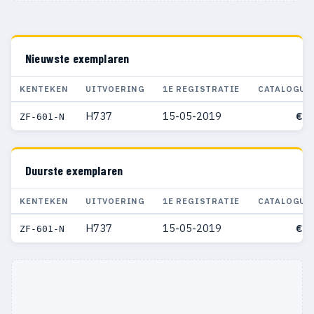
Nieuwste exemplaren
KENTEKEN
UITVOERING
1E REGISTRATIE
CATALOGUS
H737
15-05-2019
€ 5
ZF-601-N
Duurste exemplaren
KENTEKEN
UITVOERING
1E REGISTRATIE
CATALOGUS
H737
15-05-2019
€ 5
ZF-601-N