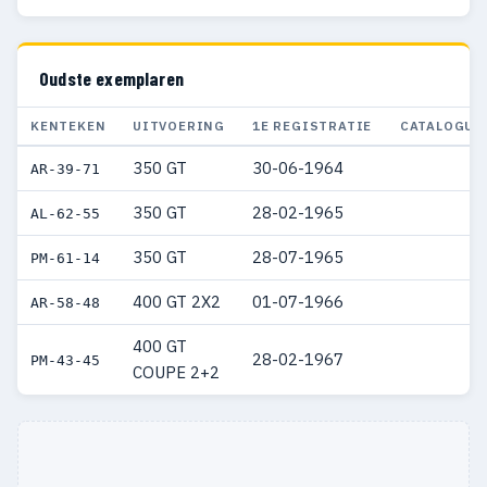
Oudste exemplaren
KENTEKEN
UITVOERING
1E REGISTRATIE
CATALOGUS
350 GT
30-06-1964
AR-39-71
350 GT
28-02-1965
AL-62-55
350 GT
28-07-1965
PM-61-14
400 GT 2X2
01-07-1966
AR-58-48
400 GT
28-02-1967
PM-43-45
COUPE 2+2