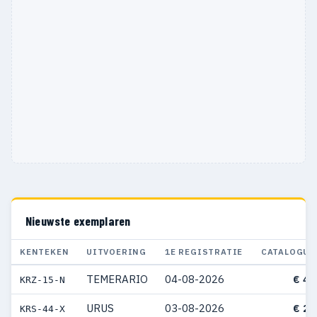
Nieuwste exemplaren
KENTEKEN
UITVOERING
1E REGISTRATIE
CATALOGUS
TEMERARIO
04-08-2026
€ 46
KRZ-15-N
URUS
03-08-2026
€ 28
KRS-44-X