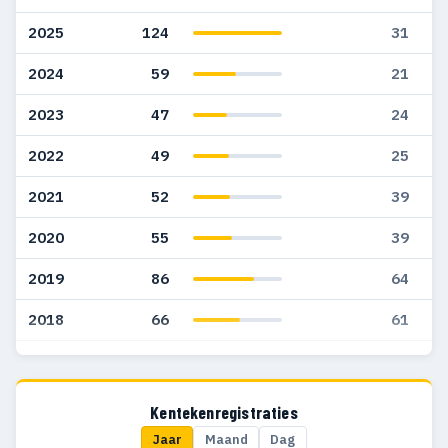
2025
124
31
2024
59
21
2023
47
24
2022
49
25
2021
52
39
2020
55
39
2019
86
64
2018
66
61
2017
32
27
2016
39
36
Kentekenregistraties
Jaar
Maand
Dag
2015
27
27