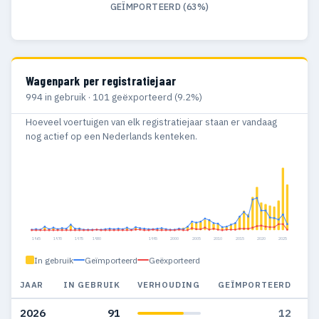
GEÏMPORTEERD (63%)
Wagenpark per registratiejaar
994 in gebruik · 101 geëxporteerd (9.2%)
Hoeveel voertuigen van elk registratiejaar staan er vandaag
nog actief op een Nederlands kenteken.
1965
1970
1975
1980
1995
2000
2005
2010
2015
2020
2025
In gebruik
Geïmporteerd
Geëxporteerd
JAAR
IN GEBRUIK
VERHOUDING
GEÏMPORTEERD
G
2026
91
12