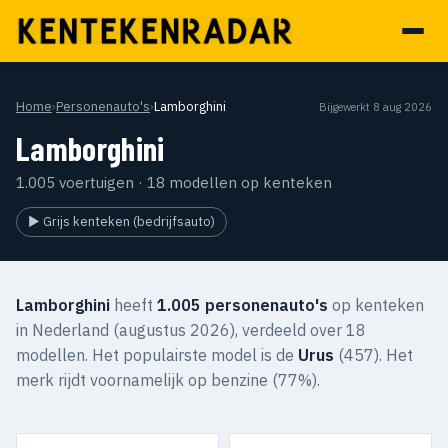
Home
›
Personenauto's
›
Lamborghini
Bijgewerkt 8 aug 2026
Lamborghini
1.005 voertuigen · 18 modellen op kenteken
▶ Grijs kenteken (bedrijfsauto)
Lamborghini
heeft
1.005 personenauto's
op kenteken
in Nederland (augustus 2026), verdeeld over 18
modellen. Het populairste model is de
Urus
(457). Het
merk rijdt voornamelijk op benzine (77%).