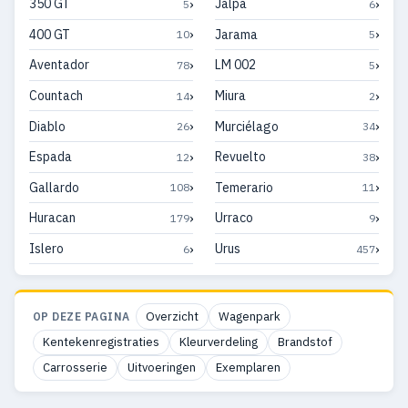
›
›
350 GT
Jalpa
5
6
›
›
400 GT
Jarama
10
5
›
›
Aventador
LM 002
78
5
›
›
Countach
Miura
14
2
›
›
Diablo
Murciélago
26
34
›
›
Espada
Revuelto
12
38
›
›
Gallardo
Temerario
108
11
›
›
Huracan
Urraco
179
9
›
›
Islero
Urus
6
457
Overzicht
Wagenpark
OP DEZE PAGINA
Kentekenregistraties
Kleurverdeling
Brandstof
Carrosserie
Uitvoeringen
Exemplaren