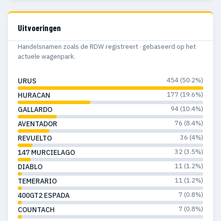
1968
3
2
1967
7
7
Uitvoeringen
1966
1
1
Handelsnamen zoals de RDW registreert · gebaseerd op het
actuele wagenpark.
1965
2
2
454 (50.2%)
URUS
1964
1
1
177 (19.6%)
HURACAN
94 (10.4%)
GALLARDO
76 (8.4%)
AVENTADOR
36 (4%)
REVUELTO
32 (3.5%)
147 MURCIELAGO
11 (1.2%)
DIABLO
11 (1.2%)
TEMERARIO
7 (0.8%)
400GT2 ESPADA
7 (0.8%)
COUNTACH