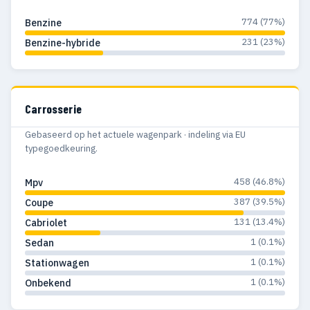
1980
—
1
774 (77%)
Benzine
1978
2
1
231 (23%)
Benzine-hybride
1977
2
1
1976
1
1
Carrosserie
1975
5
3
Gebaseerd op het actuele wagenpark · indeling via EU
1974
3
3
typegoedkeuring.
1973
11
11
458 (46.8%)
Mpv
1972
3
3
387 (39.5%)
Coupe
131 (13.4%)
Cabriolet
1971
4
4
1 (0.1%)
Sedan
1970
2
2
1 (0.1%)
Stationwagen
1 (0.1%)
Onbekend
1969
5
5