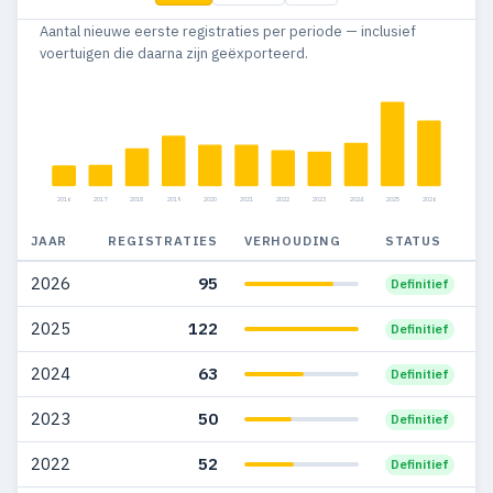
Aantal nieuwe eerste registraties per periode — inclusief
2014
15
14
voertuigen die daarna zijn geëxporteerd.
2013
11
11
2012
7
7
2011
6
6
2016
2017
2018
2019
2020
2021
2022
2023
2024
2025
2026
2010
13
13
JAAR
REGISTRATIES
VERHOUDING
STATUS
2009
13
14
2026
95
Definitief
2008
21
20
2025
122
Definitief
2007
21
23
2024
63
Definitief
2006
17
17
2023
50
Definitief
2005
16
15
2022
52
Definitief
2004
15
17