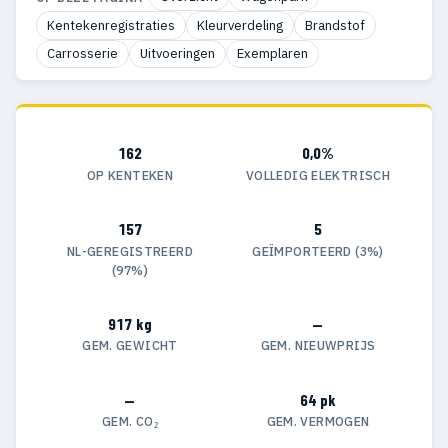
Kentekenregistraties
Kleurverdeling
Brandstof
Carrosserie
Uitvoeringen
Exemplaren
162
0,0%
OP KENTEKEN
VOLLEDIG ELEKTRISCH
157
5
NL-GEREGISTREERD
GEÏMPORTEERD (3%)
(97%)
917 kg
—
GEM. GEWICHT
GEM. NIEUWPRIJS
—
64 pk
GEM. CO₂
GEM. VERMOGEN