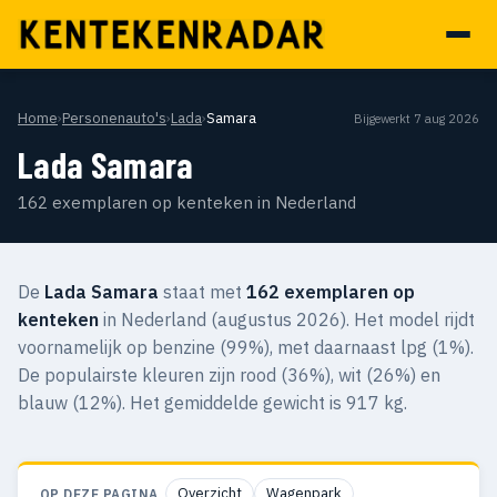
Home
›
Personenauto's
›
Lada
›
Samara
Bijgewerkt 7 aug 2026
Lada Samara
162 exemplaren op kenteken in Nederland
De
Lada Samara
staat met
162 exemplaren op
kenteken
in Nederland (augustus 2026). Het model rijdt
voornamelijk op benzine (99%), met daarnaast lpg (1%).
De populairste kleuren zijn rood (36%), wit (26%) en
blauw (12%). Het gemiddelde gewicht is 917 kg.
Overzicht
Wagenpark
OP DEZE PAGINA