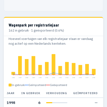
Wagenpark per registratiejaar
162 in gebruik · 1 geëxporteerd (0.6%)
Hoeveel voertuigen van elk registratiejaar staan er vandaag
nog actief op een Nederlands kenteken.
1986
1987
1988
1989
1990
1991
1992
1993
1994
1995
1996
1997
1998
In gebruik
Geïmporteerd
Geëxporteerd
JAAR
IN GEBRUIK
VERHOUDING
GEÏMPORTEERD
G
1998
6
—