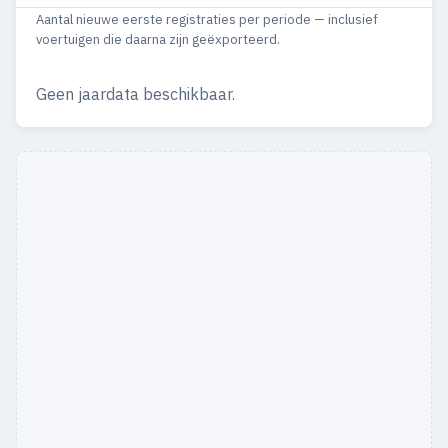
Aantal nieuwe eerste registraties per periode — inclusief
1986
3
1
voertuigen die daarna zijn geëxporteerd.
Geen jaardata beschikbaar.