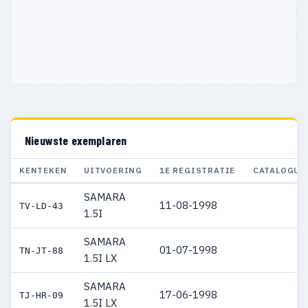
Nieuwste exemplaren
KENTEKEN
UITVOERING
1E REGISTRATIE
CATALOGUS
SAMARA
11-08-1998
TV-LD-43
1.5I
SAMARA
01-07-1998
TN-JT-88
1.5I LX
SAMARA
17-06-1998
TJ-HR-09
1.5I LX