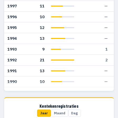
1997
11
—
1996
10
—
1995
12
—
1994
13
—
1993
9
1
1992
21
2
1991
13
—
1990
10
—
1989
19
1
1988
16
—
Kentekenregistraties
Jaar
Maand
Dag
1987
19
—