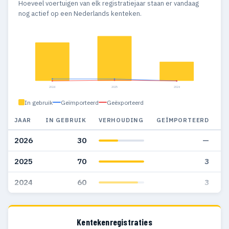
Hoeveel voertuigen van elk registratiejaar staan er vandaag
nog actief op een Nederlands kenteken.
2024
2025
2026
In gebruik
Geïmporteerd
Geëxporteerd
JAAR
IN GEBRUIK
VERHOUDING
GEÏMPORTEERD
G
2026
30
—
2025
70
3
2024
60
3
Kentekenregistraties