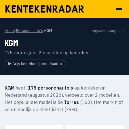
Home
›
Personenauto's
›
KGM
Bijgewerkt 7 aug 2026
KGM
175 voertuigen · 2 modellen op kenteken
▶ Grijs kenteken (bedrijfsauto)
KGM
heeft
175 personenauto's
op kenteken in
Nederland (augustus 2026), verdeeld over 2 modellen.
Het populairste model is de
Torres
(160). Het merk rijdt
voornamelijk op elektriciteit (79%).