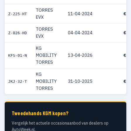
TORRES
11-04-2024
€ 4
Z-225-HT
EVX
TORRES
04-04-2024
€ 4
Z-026-HD
EVX
KG
MOBILITY
13-04-2026
€ 4
KFS-01-N
TORRES
KG
MOBILITY
31-10-2025
€ 4
JKJ-32-T
TORRES
Tweedehands KGM kopen?
Vergelijk het actuele occasionaanbod van dealers op
AutoWeek.nl.