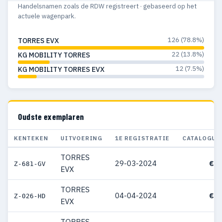
Handelsnamen zoals de RDW registreert · gebaseerd op het
actuele wagenpark.
126 (78.8%)
TORRES EVX
22 (13.8%)
KG MOBILITY TORRES
12 (7.5%)
KG MOBILITY TORRES EVX
Oudste exemplaren
KENTEKEN
UITVOERING
1E REGISTRATIE
CATALOGUS
TORRES
29-03-2024
€ 4
Z-681-GV
EVX
TORRES
04-04-2024
€ 4
Z-026-HD
EVX
TORRES