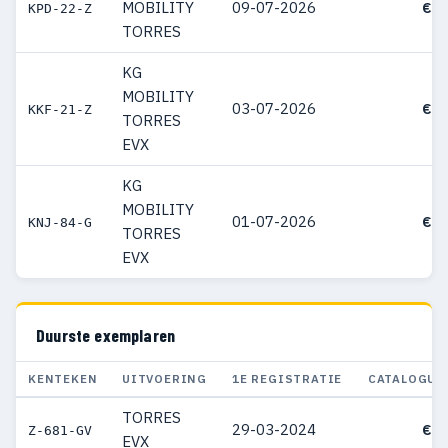
MOBILITY
09-07-2026
€ 4
KPD-22-Z
TORRES
KG
MOBILITY
03-07-2026
€ 4
KKF-21-Z
TORRES
EVX
KG
MOBILITY
01-07-2026
€ 4
KNJ-84-G
TORRES
EVX
Duurste exemplaren
KENTEKEN
UITVOERING
1E REGISTRATIE
CATALOGUS
TORRES
29-03-2024
€ 4
Z-681-GV
EVX