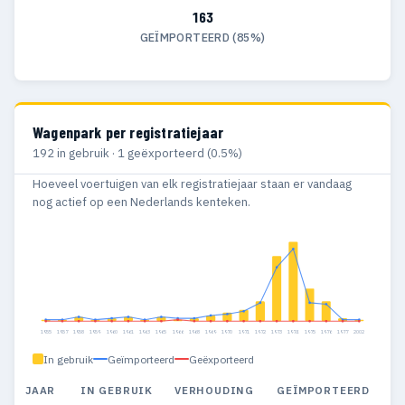
163
GEÏMPORTEERD (85%)
Wagenpark per registratiejaar
192 in gebruik · 1 geëxporteerd (0.5%)
Hoeveel voertuigen van elk registratiejaar staan er vandaag
nog actief op een Nederlands kenteken.
1955
1957
1958
1959
1960
1961
1963
1965
1966
1968
1969
1970
1971
1972
1973
1974
1975
1976
1977
2002
In gebruik
Geïmporteerd
Geëxporteerd
JAAR
IN GEBRUIK
VERHOUDING
GEÏMPORTEERD
G