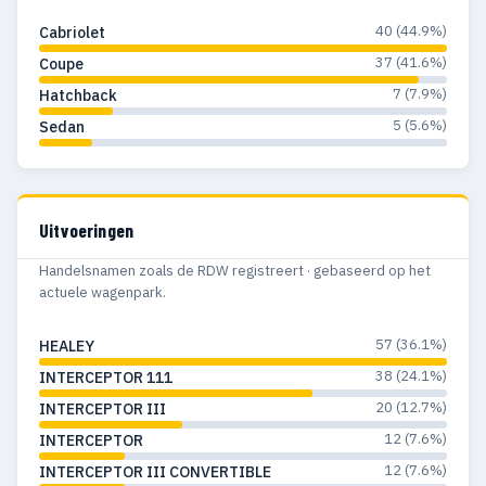
40 (44.9%)
Cabriolet
37 (41.6%)
Coupe
7 (7.9%)
Hatchback
5 (5.6%)
Sedan
Uitvoeringen
Handelsnamen zoals de RDW registreert · gebaseerd op het
actuele wagenpark.
57 (36.1%)
HEALEY
38 (24.1%)
INTERCEPTOR 111
20 (12.7%)
INTERCEPTOR III
12 (7.6%)
INTERCEPTOR
12 (7.6%)
INTERCEPTOR III CONVERTIBLE