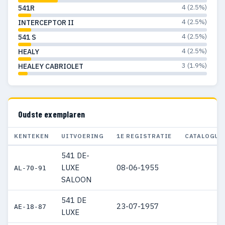
4 (2.5%)
541R
4 (2.5%)
INTERCEPTOR II
4 (2.5%)
541 S
4 (2.5%)
HEALY
3 (1.9%)
HEALEY CABRIOLET
Oudste exemplaren
KENTEKEN
UITVOERING
1E REGISTRATIE
CATALOGUS
541 DE-
LUXE
08-06-1955
AL-70-91
SALOON
541 DE
23-07-1957
AE-18-87
LUXE