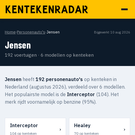
Home
›
Personenauto's
›
Jensen
Bijgewerkt 10 aug 2026
Jensen
192 voertuigen · 6 modellen op kenteken
Jensen
heeft
192 personenauto's
op kenteken in
Nederland (augustus 2026), verdeeld over 6 modellen.
Het populairste model is de
Interceptor
(104). Het
merk rijdt voornamelijk op benzine (95%).
Interceptor
Healey
›
›
104 op kenteken
70 op kenteken