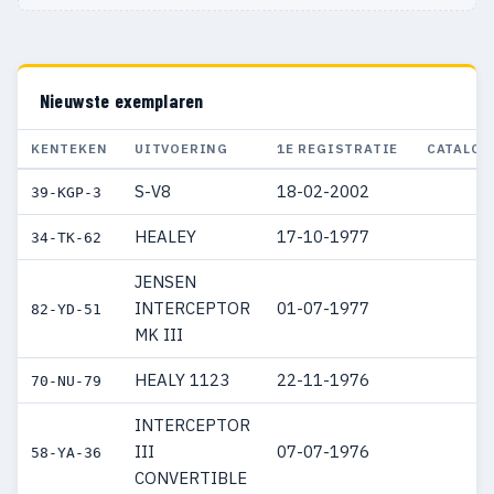
Nieuwste exemplaren
KENTEKEN
UITVOERING
1E REGISTRATIE
CATALOG
S-V8
18-02-2002
39-KGP-3
HEALEY
17-10-1977
34-TK-62
JENSEN
INTERCEPTOR
01-07-1977
82-YD-51
MK III
HEALY 1123
22-11-1976
70-NU-79
INTERCEPTOR
III
07-07-1976
58-YA-36
CONVERTIBLE