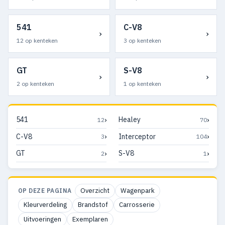
541
C-V8
›
›
12 op kenteken
3 op kenteken
GT
S-V8
›
›
2 op kenteken
1 op kenteken
›
›
541
Healey
12
70
›
›
C-V8
Interceptor
3
104
›
›
GT
S-V8
2
1
Overzicht
Wagenpark
OP DEZE PAGINA
Kleurverdeling
Brandstof
Carrosserie
Uitvoeringen
Exemplaren