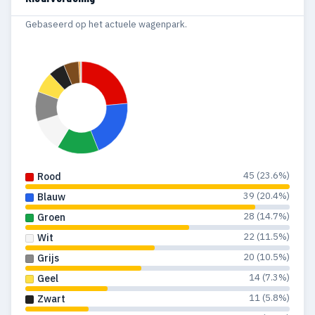
1966
1
2
Gebaseerd op het actuele wagenpark.
1965
3
3
1963
1
1
1961
3
3
1960
2
2
1959
1
1
45 (23.6%)
Rood
1958
3
3
39 (20.4%)
Blauw
28 (14.7%)
Groen
1957
1
1
22 (11.5%)
Wit
1955
1
1
20 (10.5%)
Grijs
14 (7.3%)
Geel
11 (5.8%)
Zwart