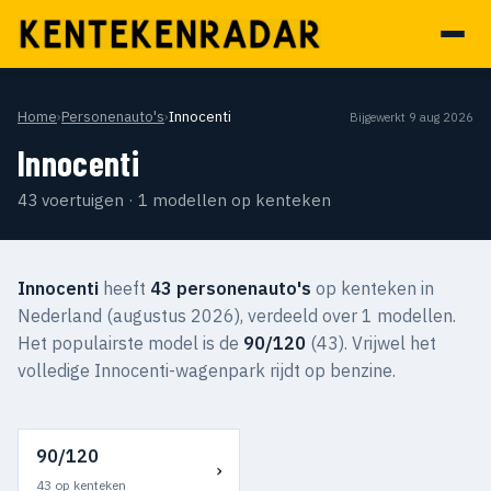
Home
›
Personenauto's
›
Innocenti
Bijgewerkt 9 aug 2026
Innocenti
43 voertuigen · 1 modellen op kenteken
Innocenti
heeft
43 personenauto's
op kenteken in
Nederland (augustus 2026), verdeeld over 1 modellen.
Het populairste model is de
90/120
(43). Vrijwel het
volledige Innocenti-wagenpark rijdt op benzine.
90/120
›
43 op kenteken