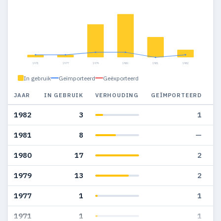
1971
1977
1979
1980
1981
1982
In gebruik
Geïmporteerd
Geëxporteerd
JAAR
IN GEBRUIK
VERHOUDING
GEÏMPORTEERD
G
1982
3
1
1981
8
—
1980
17
2
1979
13
2
1977
1
1
1971
1
1